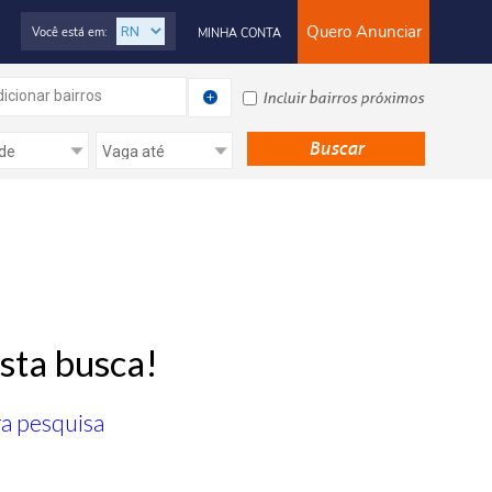
Quero Anunciar
Você está em:
MINHA CONTA
icionar bairros
Incluir bairros próximos
sta busca!
ra pesquisa