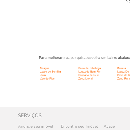
S
Para melhorar sua pesquisa, escolha um bairro abaixo
Alcaçuz
Barra de Tabatinga
Barreta
Lagoa do Bomfim
Lagoa do Bom Fim
Lagoa Do 
Piúm
Povoado de Pium
Praia de B
Vale do Pium
Zona Litoral
Zona Rura
SERVIÇOS
Anuncie seu imóvel
Encontre seu Imóvel
Avalie