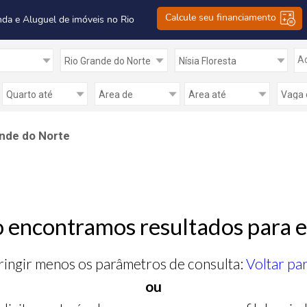
Calcule seu financiamento
nda e Aluguel de imóveis no Rio
Ad
ande do Norte
 encontramos resultados para e
ringir menos os parâmetros de consulta:
Voltar pa
ou