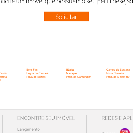
olicite um Imóvel que possuem o seu perfil desejad
Solicitar
:
Bom Fim
Búzios
Campo de Santana
Bonfim
Lagoa do Carcará
Mazapas
Nísia Floresta
arreta
Praia de Búzios
Praia de Camurupim
Praia de Malembar
l
ENCONTRE SEU IMÓVEL
REDES E APL
Lançamento