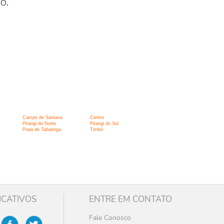
o.
Campo de Santana
Centro
Pirangi do Norte
Pirangi do Sul
Praia de Tabatinga
Timbó
ICATIVOS
ENTRE EM CONTATO
Fale Conosco