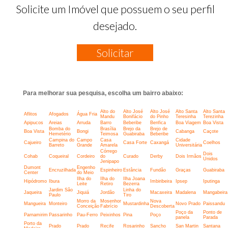
Solicite um Imóvel que possuem o seu perfil
desejado.
Solicitar
Para melhorar sua pesquisa, escolha um bairro abaixo:
Alto do
Alto José
Alto José
Alto Santa
Alto Santa
Aflitos
Afogados
Água Fria
Mandu
Bonifácio
do Pinho
Teresinha
Terezinha
Apipucos
Areias
Arruda
Barro
Beberibe
Benfica
Boa Viagem
Boa Vista
Bomba do
Brasília
Brejo da
Brejo de
Boa Vista
Bongi
Cabanga
Caçote
Hemetério
Teimosa
Guabiraba
Beberibe
Campina do
Campo
Casa
Cidade
Cajueiro
Casa Forte
Caxangá
Coelhos
Barreto
Grande
Amarela
Universitária
Córrego
Dois
Cohab
Coqueiral
Cordeiro
do
Curado
Derby
Dois Irmãos
Unidos
Jenipapo
Dumont
Engenho
Encruzilhada
Espinheiro
Estância
Fundão
Graças
Guabiraba
Center
do Meio
Ilha do
Ilha do
Ilha Joana
Hipódromo
Ibura
Imbiribeira
Ipsep
Iputinga
Leite
Retiro
Bezerra
Jardim São
Linha do
Jaqueira
Jiquiá
Jordão
Macaxeira
Madalena
Mangabeira
Paulo
Tiro
Morro da
Mosenhor
Nova
Mangueira
Monteiro
Mustardinha
Novo Prado
Paissandu
Conceição
Fabrício
Descoberta
Poço da
Ponto de
Parnamirim
Passarinho
Pau-Ferro
Peixinhos
Pina
Poço
panela
Parada
Porto da
Prado
Prado
Recife
Rosarinho
Sancho
San Martin
Santana