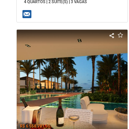
4 QUARTOS | 2 SUÍTE(S) | 3 VAGAS
R$ 6.558.781,50