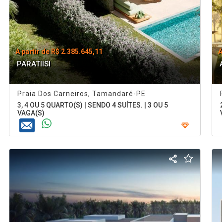
A partir de R$ 2.385.645,11
A
PARATIISI
Praia Dos Carneiros, Tamandaré-PE
3, 4 OU 5 QUARTO(S) | SENDO 4 SUÍTES. | 3 OU 5
VAGA(S)