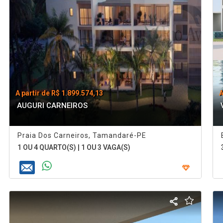
A partir de R$ 1.899.574,13
A
AUGURI CARNEIROS
Praia Dos Carneiros, Tamandaré-PE
1 OU 4 QUARTO(S) | 1 OU 3 VAGA(S)