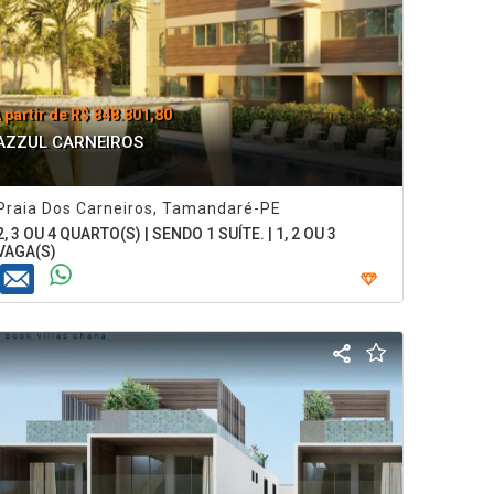
 partir de R$ 848.801,80
AZZUL CARNEIROS
Praia Dos Carneiros, Tamandaré-PE
2, 3 OU 4 QUARTO(S) | SENDO 1 SUÍTE. | 1, 2 OU 3
VAGA(S)