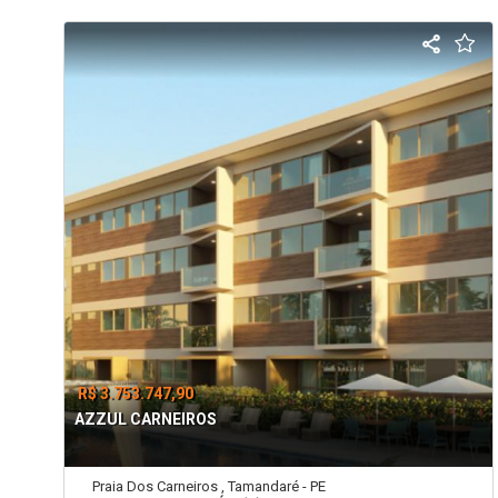
R$ 3.753.747,90
AZZUL CARNEIROS
Praia Dos Carneiros , Tamandaré - PE