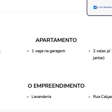
Li os
termos
APARTAMENTO
l
1 vaga na garagem
2 salas p/
jantar)
O EMPREENDIMENTO
Lavanderia
Rua Calça