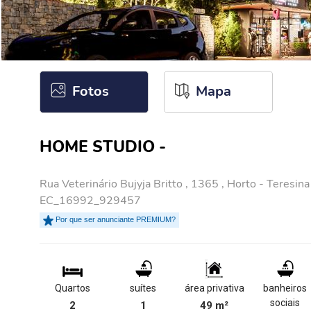
Fotos
Mapa
HOME STUDIO -
Rua Veterinário Bujyja Britto , 1365 , Horto - Teresina 
EC_16992_929457
Por que ser anunciante PREMIUM?
Quartos
suítes
área privativa
banheiros
sociais
2
1
49 m²