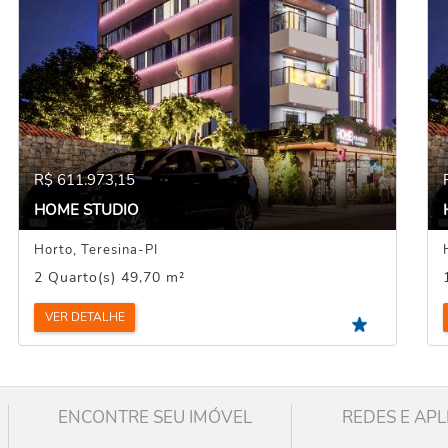
R$ 611.973,15
HOME STUDIO
Horto, Teresina-PI
2 Quarto(s) 49,70 m²
VER DETALHE
ENCONTRE SEU IMÓVEL
REDES E APL