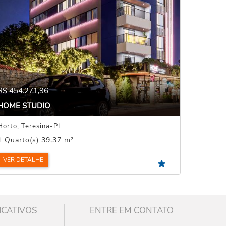
R$ 454.271,96
HOME STUDIO
Horto, Teresina-PI
1 Quarto(s) 39,37 m²
VER DETALHE
ICATIVOS
ENTRE EM CONTATO