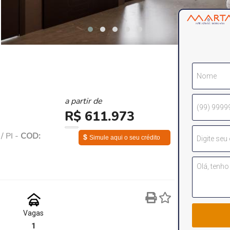
a partir de
R$ 611.973
/ PI -
COD:
$
Simule aqui o seu crédito
Vagas
1