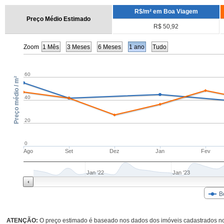
R$/m² em Boa Viagem
Preço Médio Estimado
R$ 50,92
Zoom
1 Mês
3 Meses
6 Meses
1 ano
Tudo
60
Preço médio / m²
40
20
0
Ago
Set
Dez
Jan
Fev
Jan '22
Jan '23
B
ATENÇÃO:
O preço estimado é baseado nos dados dos imóveis cadastrados no 