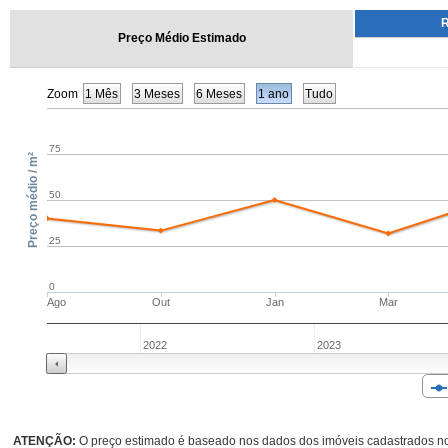
R
Preço Médio Estimado
Zoom
1 Mês
3 Meses
6 Meses
1 ano
Tudo
75
Preço médio / m²
50
25
0
Ago
Out
Jan
Mar
2022
2023
ATENÇÃO:
O preço estimado é baseado nos dados dos imóveis cadastrados no 