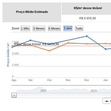
R$/m² desse Imóvel
Preço Médio Estimado
R$ 6.959,98
Zoom
1 Mês
3 Meses
6 Meses
1 ano
Tudo
7.500
R$/m² desse Imóvel: R$ 6.959,98
Preço médio / m²
5.000
2.500
0
Ago
Set
Out
Nov
Dez
Jan
2022
2023