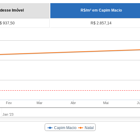
 desse Imóvel
R$/m² em Capim Macio
$ 937,50
R$ 2.857,14
Fev
Mar
Abr
Mai
J
Jan '23
Capim Macio
Natal