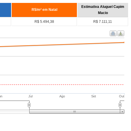
Estimativa Aluguel Capim
R$/m² em Natal
Macio
R$ 5.494,38
R$ 7.111,11
un
Jul
Ago
Set
Out