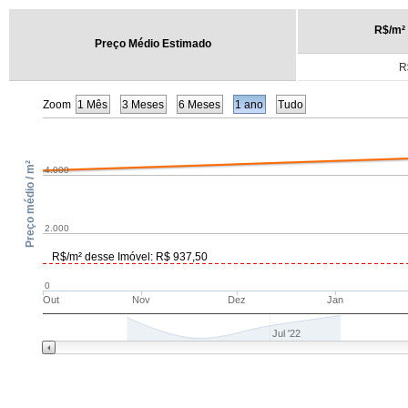
R$/m²
Preço Médio Estimado
R
Zoom
1 Mês
3 Meses
6 Meses
1 ano
Tudo
Preço médio / m²
4.000
2.000
R$/m² desse Imóvel: R$ 937,50
0
Out
Nov
Dez
Jan
Jul '22