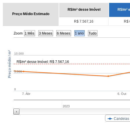
R$/m² desse Imóvel
R$/m² 
Preço Médio Estimado
R$ 7.567,16
R$ 
Zoom
1 Mês
3 Meses
6 Meses
1 ano
Tudo
Preço médio / m²
10.000
R$/m² desse Imóvel: R$ 7.567,16
5.000
0
7. Abr
6. Out
2023
Candeias