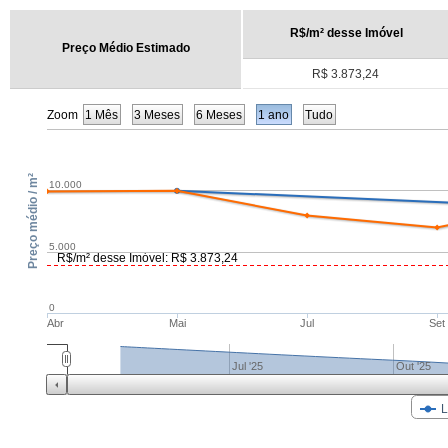
R$/m² desse Imóvel
Preço Médio Estimado
R$ 3.873,24
Zoom
1 Mês
3 Meses
6 Meses
1 ano
Tudo
Preço médio / m²
10.000
5.000
R$/m² desse Imóvel: R$ 3.873,24
0
Abr
Mai
Jul
Set
Jul '25
Out '25
L