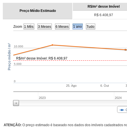
R$/m² desse Imóvel
Preço Médio Estimado
R$ 6.408,97
Zoom
1 Mês
3 Meses
6 Meses
1 ano
Tudo
Preço médio / m²
10.000
R$/m² desse Imóvel: R$ 6.408,97
5.000
0
25. Ago
6. Out
2023
2024
ATENÇÃO:
O preço estimado é baseado nos dados dos imóveis cadastrados no 