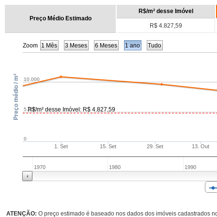
R$/m² desse Imóvel
Preço Médio Estimado
R$ 4.827,59
Zoom
1 Mês
3 Meses
6 Meses
1 ano
Tudo
Preço médio / m²
10.000
R$/m² desse Imóvel: R$ 4.827,59
5.000
0
1. Set
15. Set
29. Set
13. Out
1970
1980
1990
ATENÇÃO:
O preço estimado é baseado nos dados dos imóveis cadastrados no 