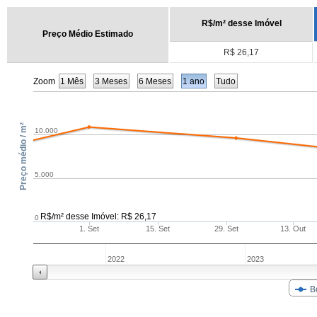
R$/m² desse Imóvel
Preço Médio Estimado
R$ 26,17
Zoom
1 Mês
3 Meses
6 Meses
1 ano
Tudo
Preço médio / m²
10.000
5.000
R$/m² desse Imóvel: R$ 26,17
0
1. Set
15. Set
29. Set
13. Out
2022
2023
B