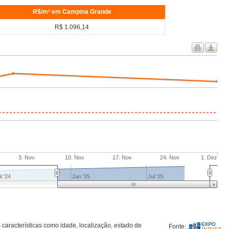
R$/m² em Campina Grande
R$ 1.096,14
3. Nov
10. Nov
17. Nov
24. Nov
1. Dez
l '24
Jan '25
Jul '25
aracterísticas como idade, localização, estado de
Fonte: