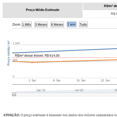
R$/m² de
Preço Médio Estimado
R$ 
Zoom
1 Mês
3 Meses
6 Meses
1 ano
Tudo
Preço médio / m²
1.000
R$/m² desse Imóvel: R$ 614,00
500
0
1. Set
8. Set
15. Set
22. Set
Jan '22
Jul '22
J
ATENÇÃO:
O preço estimado é baseado nos dados dos imóveis cadastrados no s