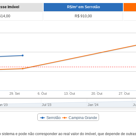
sse Imóvel
R$/m² em Serrotão
614,00
R$ 910,00
29. Set
6. Out
13. Out
20. Out
27. Out
an '23
Jul '23
Jan '24
Ju
Serrotão
Campina Grande
istema e pode não corresponder ao real valor do imóvel, que depende de outras c