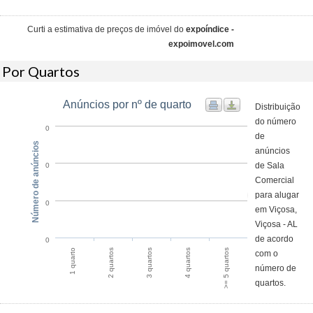
Curti a estimativa de preços de imóvel do
expoíndice -
expoimovel.com
Por Quartos
Anúncios por nº de quarto
Distribuição
do número
0
de
Número de anúncios
anúncios
de Sala
0
Comercial
para alugar
0
em Viçosa,
Viçosa - AL
de acordo
0
1 quarto
2 quartos
3 quartos
4 quartos
>= 5 quartos
com o
número de
quartos.