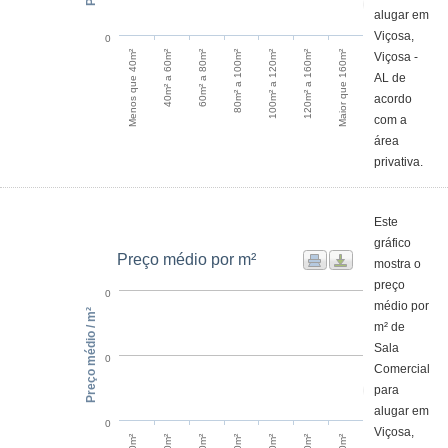
alugar em
Viçosa,
0
60m² a 80m²
40m² a 60m²
Menos que 40m²
Maior que 160m²
120m² a 160m²
100m² a 120m²
80m² a 100m²
Viçosa -
AL de
acordo
com a
área
privativa.
Este
gráfico
Preço médio por m²
mostra o
preço
0
médio por
Preço médio / m²
m² de
Sala
0
Comercial
para
alugar em
0
Viçosa,