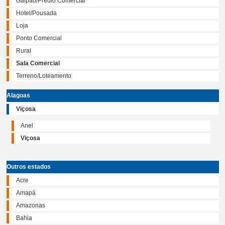
Galpão/Prédio Comercial
Hotel/Pousada
Loja
Ponto Comercial
Rural
Sala Comercial
Terreno/Loteamento
Alagoas
Viçosa
Anel
Viçosa
Outros estados
Acre
Amapá
Amazonas
Bahia