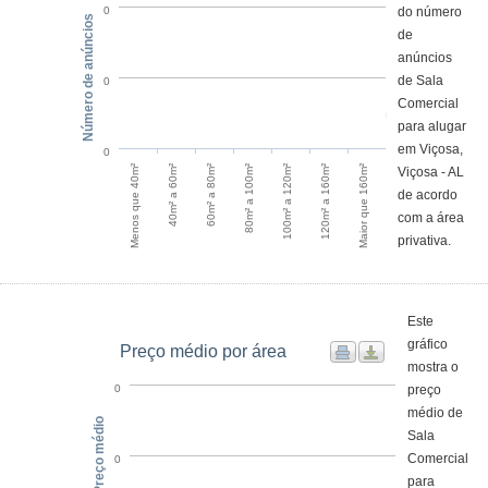
do número
0
Número de anúncios
de
anúncios
de Sala
0
Comercial
para alugar
em Viçosa,
0
Menos que 40m²
40m² a 60m²
60m² a 80m²
80m² a 100m²
100m² a 120m²
120m² a 160m²
Maior que 160m²
Viçosa - AL
de acordo
com a área
privativa.
Este
gráfico
Preço médio por área
mostra o
preço
0
médio de
Preço médio
Sala
Comercial
0
para