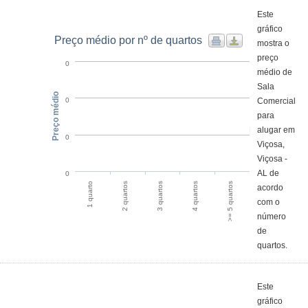
Este
gráfico
Preço médio por nº de quartos
mostra o
preço
0
médio de
Sala
Preço médio
Comercial
0
para
alugar em
0
Viçosa,
Viçosa -
AL de
0
4 quartos
>= 5 quartos
1 quarto
2 quartos
3 quartos
acordo
com o
número
de
quartos.
Este
gráfico