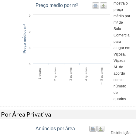
mostra o
Preço médio por m²
preço
médio por
0
m² de
Preço médio / m²
Sala
0
Comercial
para
alugar em
0
Viçosa,
Viçosa -
0
AL de
4 quartos
>= 5 quartos
1 quarto
2 quartos
3 quartos
acordo
com o
número
de
quartos.
Por Área Privativa
Anúncios por área
Distribuição