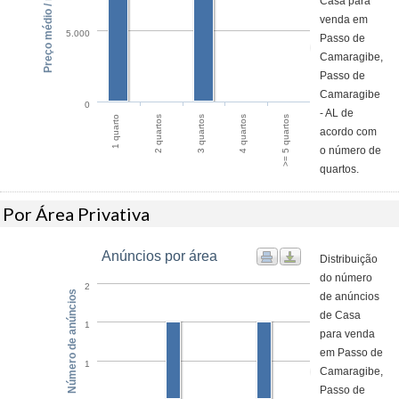
Preço médio / m²
Casa para
venda em
5.000
Passo de
Camaragibe,
Passo de
Camaragibe
0
- AL de
4 quartos
>= 5 quartos
1 quarto
2 quartos
3 quartos
acordo com
o número de
quartos.
Por Área Privativa
Anúncios por área
Distribuição
do número
2
Número de anúncios
de anúncios
de Casa
1
para venda
em Passo de
1
Camaragibe,
Passo de