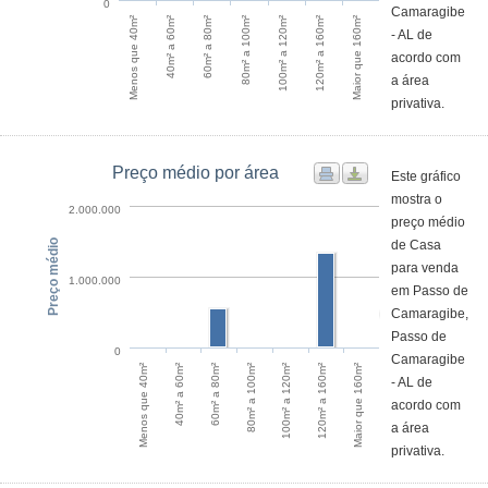
0
Camaragibe
100m² a 120m²
120m² a 160m²
Maior que 160m²
Menos que 40m²
40m² a 60m²
60m² a 80m²
80m² a 100m²
- AL de
acordo com
a área
privativa.
Preço médio por área
Este gráfico
mostra o
2.000.000
preço médio
Preço médio
de Casa
para venda
1.000.000
em Passo de
Camaragibe,
Passo de
0
Camaragibe
Maior que 160m²
60m² a 80m²
120m² a 160m²
40m² a 60m²
100m² a 120m²
Menos que 40m²
80m² a 100m²
- AL de
acordo com
a área
privativa.