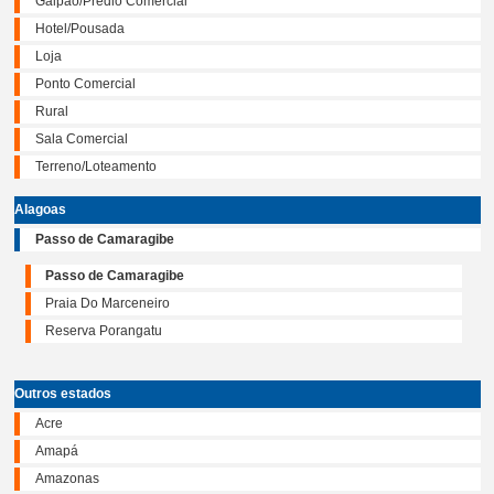
Galpão/Prédio Comercial
Hotel/Pousada
Loja
Ponto Comercial
Rural
Sala Comercial
Terreno/Loteamento
Alagoas
Passo de Camaragibe
Passo de Camaragibe
Praia Do Marceneiro
Reserva Porangatu
Outros estados
Acre
Amapá
Amazonas