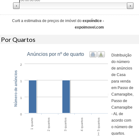
00:00:00.000
Curti a estimativa de preços de imóvel do
expoíndice -
expoimovel.com
Por Quartos
Anúncios por nº de quarto
Distribuição
do número
2
de anúncios
Número de anúncios
de Casa
para venda
1
em Passo de
Camaragibe,
1
Passo de
Camaragibe
- AL de
0
4 quartos
>= 5 quartos
1 quarto
2 quartos
3 quartos
acordo com
o número de
quartos.