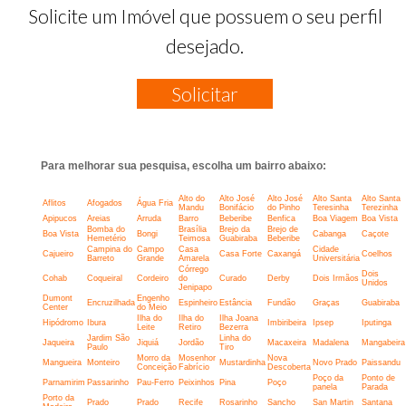
Solicite um Imóvel que possuem o seu perfil
desejado.
Solicitar
Para melhorar sua pesquisa, escolha um bairro abaixo:
Alto do
Alto José
Alto José
Alto Santa
Alto Santa
Aflitos
Afogados
Água Fria
Mandu
Bonifácio
do Pinho
Teresinha
Terezinha
Apipucos
Areias
Arruda
Barro
Beberibe
Benfica
Boa Viagem
Boa Vista
Bomba do
Brasília
Brejo da
Brejo de
Boa Vista
Bongi
Cabanga
Caçote
Hemetério
Teimosa
Guabiraba
Beberibe
Campina do
Campo
Casa
Cidade
Cajueiro
Casa Forte
Caxangá
Coelhos
Barreto
Grande
Amarela
Universitária
Córrego
Dois
Cohab
Coqueiral
Cordeiro
do
Curado
Derby
Dois Irmãos
Unidos
Jenipapo
Dumont
Engenho
Encruzilhada
Espinheiro
Estância
Fundão
Graças
Guabiraba
Center
do Meio
Ilha do
Ilha do
Ilha Joana
Hipódromo
Ibura
Imbiribeira
Ipsep
Iputinga
Leite
Retiro
Bezerra
Jardim São
Linha do
Jaqueira
Jiquiá
Jordão
Macaxeira
Madalena
Mangabeira
Paulo
Tiro
Morro da
Mosenhor
Nova
Mangueira
Monteiro
Mustardinha
Novo Prado
Paissandu
Conceição
Fabrício
Descoberta
Poço da
Ponto de
Parnamirim
Passarinho
Pau-Ferro
Peixinhos
Pina
Poço
panela
Parada
Porto da
Prado
Prado
Recife
Rosarinho
Sancho
San Martin
Santana