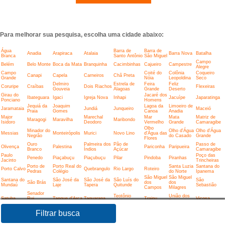
Para melhorar sua pesquisa, escolha uma cidade abaixo:
Água
Barra de
Barra de
Anadia
Arapiraca
Atalaia
Barra Nova
Batalha
Branca
Santo Antônio
São Miguel
Campo
Belém
Belo Monte
Boca da Mata
Branquinha
Cacimbinhas
Cajueiro
Campestre
Alegre
Campo
Coité do
Colônia
Coqueiro
Canapi
Capela
Carneiros
Chã Preta
Grande
Nóia
Leopoldina
Seco
Delmiro
Estrela de
Feira
Feliz
Coruripe
Craíbas
Dois Riachos
Flexeiras
Gouveia
Alagoas
Grande
Deserto
Girau do
Jacaré dos
Ibateguara
Igaci
Igreja Nova
Inhapi
Jacuípe
Japaratinga
Ponciano
Homens
Jequiá da
Joaquim
Lagoa da
Limoeiro de
Jaramataia
Jundiá
Junqueiro
Maceió
Praia
Gomes
Canoa
Anadia
Major
Marechal
Mar
Mata
Matriz de
Maragogi
Maravilha
Maribondo
Isidoro
Deodoro
Vermelho
Grande
Camaragibe
Olho
Minador do
Olho d'Água
Olho d'Água
Messias
Monteirópolis
Murici
Novo Lino
d'Água das
Negrão
do Casado
Grande
Flores
Ouro
Palmeira dos
Pão de
Passo de
Olivença
Palestina
Pariconha
Paripueira
Branco
Índios
Açúcar
Camaragibe
Paulo
Poço das
Penedo
Piaçabuçu
Piaçubuçu
Pilar
Pindoba
Piranhas
Jacinto
Trincheiras
Porto de
Porto Real do
Santa Luzia
Santana do
Porto Calvo
Quebrangulo
Rio Largo
Roteiro
Pedras
Colégio
do Norte
Ipanema
São Miguel
São Miguel
Santana do
São José da
São José da
São Luís do
São
São Brás
dos
dos
Mundaú
Laje
Tapera
Quitunde
Sebastião
Campos
Milagres
Senador
Teotônio
União dos
Satuba
Rui
Tanque d'Arca
Taquarana
Traipu
Viçosa
Vilela
Palmares
Palmeira
Filtrar busca