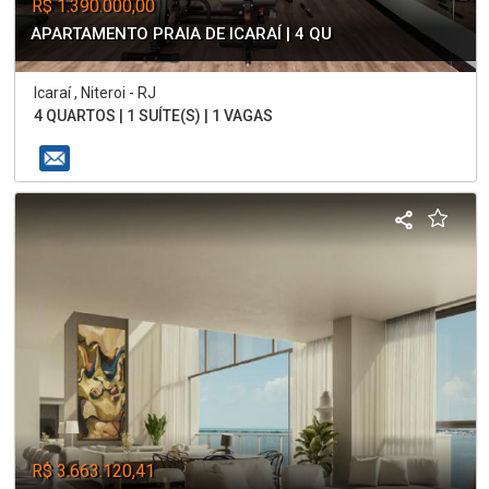
R$ 1.390.000,00
APARTAMENTO PRAIA DE ICARAÍ | 4 QU
Icaraí , Niteroi - RJ
4 QUARTOS | 1 SUÍTE(S) | 1 VAGAS
R$ 3.663.120,41