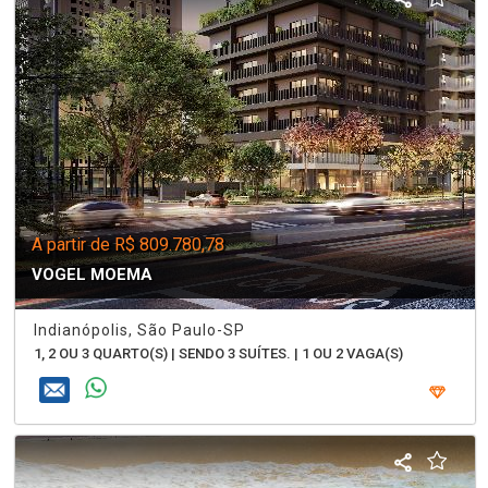
A partir de R$ 809.780,78
VOGEL MOEMA
Indianópolis, São Paulo-SP
1, 2 OU 3 QUARTO(S) | SENDO 3 SUÍTES. | 1 OU 2 VAGA(S)