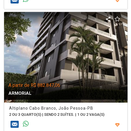
A partir de R$ 882.847,06
ARMORIAL
Altiplano Cabo Branco, João Pessoa-PB
2 OU 3 QUARTO(S) | SENDO 2 SUÍTES. | 1 OU 2 VAGA(S)