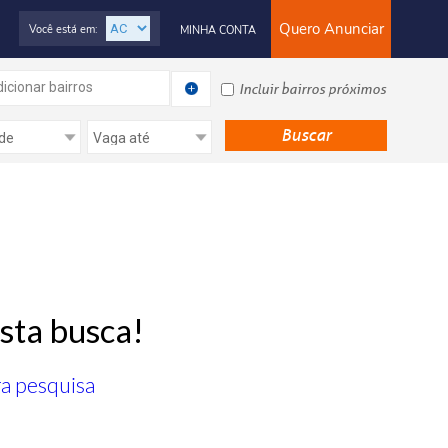
Quero Anunciar
Você está em:
MINHA CONTA
icionar bairros
Incluir bairros próximos
sta busca!
ra pesquisa