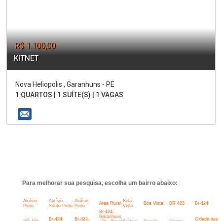
R$ 1.100,00
KITNET
Nova Heliopolis , Garanhuns - PE
1 QUARTOS | 1 SUÍTE(S) | 1 VAGAS
Para melhorar sua pesquisa, escolha um bairro abaixo:
Aloísio
Aloísio
Aluísio
Bela
Area Rural
Boa Vista
BR 423
Br-424
Pinto
Souto Pinto
Pinto
Vista
Br-424,
Garanhuns
Br-424,
Br-424,
Cidade das