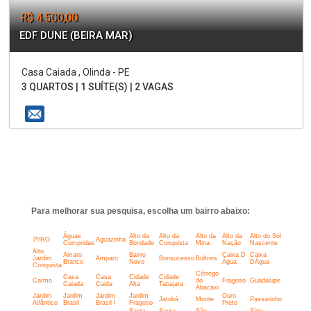
R$ 4.500,00
EDF DUNE (BEIRA MAR)
Casa Caiada , Olinda - PE
3 QUARTOS | 1 SUÍTE(S) | 2 VAGAS
Para melhorar sua pesquisa, escolha um bairro abaixo:
Águas
Alto da
Alto da
Alto da
Alto da
Alto do Sol
7º/RO
Aguazinha
Compridas
Bondade
Conquista
Mina
Nação
Nascente
Alto
Amaro
Bairro
Caixa D
Caixa
Jardim
Amparo
Bonsucesso
Bultrins
Branco
Novo
Água
DÁgua
Conquista
Córrego
Casa
Casa
Cidade
Cidade
Carmo
do
Fragoso
Guadalupe
Caiada
Caida
Alta
Tabajara
Abacaxi
Jardim
Jardim
Jardim
Jardim
Ouro
Jatobá
Monte
Passarinho
Atlântico
Brasil
Brasil I
Fragoso
Preto