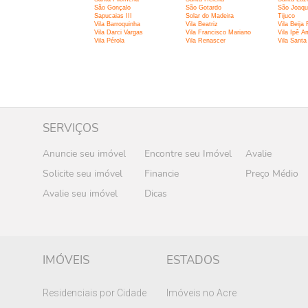
São Gonçalo
São Gotardo
São Joaqu
Sapucaias III
Solar do Madeira
Tijuco
Vila Barroquinha
Vila Beatriz
Vila Beija 
Vila Darci Vargas
Vila Francisco Mariano
Vila Ipê A
Vila Pérola
Vila Renascer
Vila Santa
SERVIÇOS
Anuncie seu imóvel
Encontre seu Imóvel
Avalie
Solicite seu imóvel
Financie
Preço Médio
Avalie seu imóvel
Dicas
IMÓVEIS
ESTADOS
Residenciais por Cidade
Imóveis no Acre