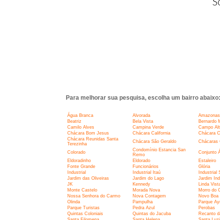
S
Para melhorar sua pesquisa, escolha um bairro abaixo
Água Branca
Alvorada
Amazonas
Beatriz
Bela Vista
Bernardo 
Camilo Alves
Campina Verde
Campo Alt
Chácara Bom Jesus
Chácara California
Chácara C
Chácara Reunidas Santa
Chácara São Geraldo
Chácaras C
Terezinha
Condomínio Estancia San
Colorado
Conjunto 
Remo
Eldoradinho
Eldorado
Estaleiro
Fonte Grande
Funcionários
Glória
Industrial
Industrial Itaú
Industrial
Jardim das Oliveiras
Jardim do Lago
Jardim Ind
JK
Kennedy
Linda Vist
Monte Castelo
Morada Nova
Morro do 
Nossa Senhora do Carmo
Nova Contagem
Novo Boa 
Olinda
Pampulha
Parque Ay
Parque Turistas
Pedra Azul
Perobas
Quintas Coloniais
Quintas do Jacuba
Recanto d
Santa Filomena
Santa Helena
Santa Luz