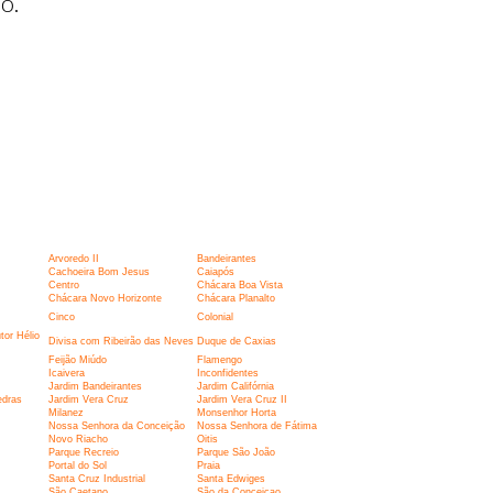
o.
Arvoredo II
Bandeirantes
Cachoeira Bom Jesus
Caiapós
Centro
Chácara Boa Vista
Chácara Novo Horizonte
Chácara Planalto
Cinco
Colonial
utor Hélio
Divisa com Ribeirão das Neves
Duque de Caxias
Feijão Miúdo
Flamengo
Icaivera
Inconfidentes
Jardim Bandeirantes
Jardim Califórnia
edras
Jardim Vera Cruz
Jardim Vera Cruz II
Milanez
Monsenhor Horta
Nossa Senhora da Conceição
Nossa Senhora de Fátima
Novo Riacho
Oitis
Parque Recreio
Parque São João
Portal do Sol
Praia
Santa Cruz Industrial
Santa Edwiges
São Caetano
São da Conceicao