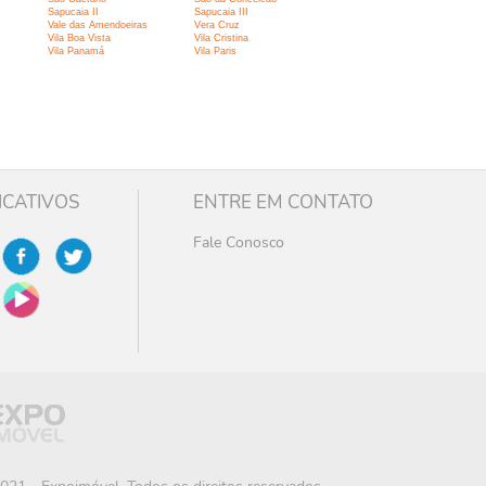
Sapucaia II
Sapucaia III
Vale das Amendoeiras
Vera Cruz
Vila Boa Vista
Vila Cristina
Vila Panamá
Vila Paris
ICATIVOS
ENTRE EM CONTATO
Fale Conosco