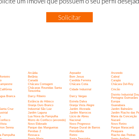
olicite um Imóvel que possuem o seu perfil desejad
Solicitar
:
Arcádia
Arpoador
Arvoredo
Monteiro
Betânia
Bom Jesus
Cabral
o
Canadá
Candida Ferreira
Carajás
ampestre
Chácara Contagem
Chácara Cotia
Chácara Del-Rey
Chácaras Reunidas Santa
alifórnia
Cidade Industrial
Cincão
Terezinha
Distrito Industrial Do
Água Branca
Darcy Ribeiro
Darcy Vargas
Pentagna Guimarães
Estância do Hibisco
Estrela Dalva
Europa
Granja Ouro Branco
Granja Vista Alegre
Guanabara
 Santa Cruz
Industrial São Luiz
Jardim Alvorada
Jardim Balneário
ustrial
Jardim Laguna
Jardim Marrocos
Jardim Riacho das P
a
Lua Nova da Pampulha
Lúcio de Abreu
Maria da Conceição
Confisco
Morro do Confisco (arvoredo)
Nacional
Nazaré
Vista
Novo Eldorado
Novo Progresso
Novo Retiro
rton Senna
Parque das Mangueiras
Parque Duval de Barros
Parque Maracanã
Perobas 2
Petrolândia
Piraquara
a Pampulha
Ressaca
Retiro
Riacho das Pedras
ia
Santa Maria
Santa Terezinha
Santo Antônio