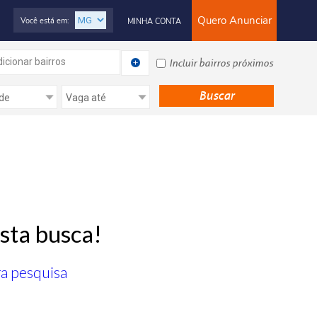
Quero Anunciar
Você está em:
MINHA CONTA
icionar bairros
Incluir bairros próximos
sta busca!
ra pesquisa