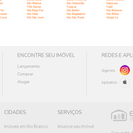
im
São Mateus
São Sebastião
Sapucaia
Três Barras
Tropical
Tupã
Flor
Vila Beija-Flor
Vila Belém
Vila Beneves
marelo
Vila Itália
Vila Magdalena
Vila Militar
 Luzia
Vila São José
Vila São Paulo
Xangri-Lá
ENCONTRE SEU IMÓVEL
REDES E APL
Lançamento
Siga-nos
Comprar
Alugar
Aplicativo
CIDADES
SERVIÇOS
Imóveis em Rio Branco
Anuncie seu Imóvel