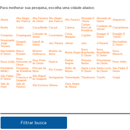
Para melhorar sua pesquisa, escolha uma cidade abaixo:
Alta Alegre
Alta Floresta
Alto Alegre
Alvorada D
Alvorada do
Abuna
Alto Paraíso
Ariquemes
dos Parecis
do Oeste
dos Parecis
´Oeste
Oeste
Campo
Candeias do
Buritis
Cabixi
Cacaulândia
Cacoal
Calama
Novo de
Castanheiras
Jamari
Rondônia
Colorado do
Costa
Espigao D
Espigão D
Cerejeiras
Chupinguaia
Corumbiara
Cujubim
Oeste
Marques
Oeste
´Oeste
Governador
Guajará-
Itapuã do
Machadinho
Jorge
Jaci Parana
Jamari
Jaru
Ji-Paraná
Mirim
Oeste
D Oeste
Teixeira
Nova
Nova
Machadinho
Marco
Ministro
Mirante da
Nova
Monte Negro
Brasilandia
Brasilândia
D´Oeste
Rondon
Andreazza
Serra
Mamoré
D Oeste
D´Oeste
Novo
Ouro Preto
Pedras
Pimenta
Pimenteiras
Nova União
Horizonte do
Parecis
Porto Velho
do Oeste
Negras
Bueno
do Oeste
Oeste
Presidente
Primavera
Principe da
Rolim de
Santa Luzia
Santa Luzia
Sao Felipe D
Rio Crespo
Médici
de Rondônia
Beira
Moura
D´Oeste
do Oeste
Oeste
São
São Felipe
São Miguel
Francisco do
Seringueiras
Teixeirópolis
Theobroma
Triunfo
Urupá
D´Oeste
do Guaporé
Guaporé
Vale do
Vale do
Vista Alegre
Vila Extrema
Vilhena
Anari
Paraíso
do Abuna
Filtrar busca