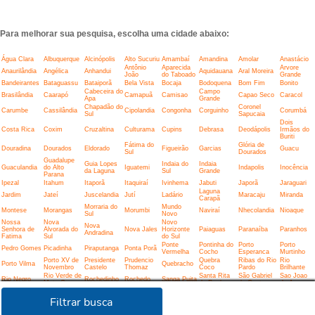
Para melhorar sua pesquisa, escolha uma cidade abaixo:
Água Clara
Albuquerque
Alcinópolis
Alto Sucuriu
Amambaí
Amandina
Amolar
Anastácio
Antônio
Aparecida
Arvore
Anaurilândia
Angélica
Anhandui
Aquidauana
Aral Moreira
João
do Taboado
Grande
Bandeirantes
Bataguassu
Bataiporã
Bela Vista
Bocaja
Bodoquena
Bom Fim
Bonito
Cabeceira do
Campo
Brasilândia
Caarapó
Camapuã
Camisao
Capao Seco
Caracol
Apa
Grande
Chapadão do
Coronel
Carumbe
Cassilândia
Cipolandia
Congonha
Corguinho
Corumbá
Sul
Sapucaia
Dois
Costa Rica
Coxim
Cruzaltina
Culturama
Cupins
Debrasa
Deodápolis
Irmãos do
Buriti
Fátima do
Glória de
Douradina
Dourados
Eldorado
Figueirão
Garcias
Guacu
Sul
Dourados
Guadalupe
Guia Lopes
Indaia do
Indaia
Guaculandia
do Alto
Iguatemi
Indapolis
Inocência
da Laguna
Sul
Grande
Parana
Ipezal
Itahum
Itaporã
Itaquiraí
Ivinhema
Jabuti
Japorã
Jaraguari
Laguna
Jardim
Jateí
Juscelandia
Jutí
Ladário
Maracaju
Miranda
Carapã
Morraria do
Mundo
Montese
Morangas
Morumbi
Naviraí
Nhecolandia
Nioaque
Sul
Novo
Nossa
Nova
Novo
Nova
Senhora de
Alvorada do
Nova Jales
Horizonte
Paiaguas
Paranaíba
Paranhos
Andradina
Fatima
Sul
do Sul
Ponte
Pontinha do
Porto
Porto
Pedro Gomes
Picadinha
Piraputanga
Ponta Porã
Vermelha
Cocho
Esperanca
Murtinho
Porto XV de
Presidente
Prudencio
Quebra
Ribas do Rio
Rio
Porto Vilma
Quebracho
Novembro
Castelo
Thomaz
Coco
Pardo
Brilhante
Rio Verde de
Santa Rita
São Gabriel
Sao Joao
Rio Negro
Rochedinho
Rochedo
Sanga Puita
Mato Grosso
do Pardo
do Oeste
do Apore
Sao Jose do
Selvíria
Sete Quedas
Sidrolândia
Sonora
Tacuru
Taquarussu
Taunay
Filtrar busca
Sucuriu
Vila
Terenos
Três Lagoas
Velhacaria
Vicentina
Vila Marques
Vila Uniao
Vila Vargas
Formosa