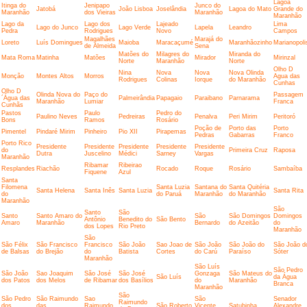
Lagoa
Itinga do
Jenipapo
Junco do
Jatobá
João Lisboa
Joselândia
Lagoa do Mato
Grande do
Maranhão
dos Vieiras
Maranhão
Maranhão
Lago da
Lago dos
Lajeado
Lima
Lago do Junco
Lago Verde
Lapela
Leandro
Pedra
Rodrigues
Novo
Campos
Magalhães
Marajá do
Loreto
Luís Domingues
Maioba
Maracaçumé
Maranhãozinho
Marianopoli
de Almeida
Sena
Matões do
Milagres do
Miranda do
Mata Roma
Matinha
Matões
Mirador
Mirinzal
Norte
Maranhão
Norte
Olho D
Nina
Nova
Nova
Nova Olinda
Monção
Montes Altos
Morros
Agua das
Rodrigues
Colinas
Iorque
do Maranhão
Cunhas
Olho D
Olinda Nova do
Paço do
Passagem
´Água das
Palmeirândia
Papagaio
Paraibano
Parnarama
Maranhão
Lumiar
Franca
Cunhãs
Pastos
Paulo
Pedro do
Paulino Neves
Pedreiras
Penalva
Peri Mirim
Peritoró
Bons
Ramos
Rosário
Poção de
Porto das
Porto
Pimentel
Pindaré Mirim
Pinheiro
Pio XII
Pirapemas
Pedras
Gabarras
Franco
Porto Rico
Presidente
Presidente
Presidente
Presidente
Presidente
do
Primeira Cruz
Raposa
Dutra
Juscelino
Médici
Sarney
Vargas
Maranhão
Ribamar
Ribeirao
Resplandes
Riachão
Rocado
Roque
Rosário
Sambaíba
Fiquene
Azul
Santa
Filomena
Santa Luzia
Santana do
Santa Quitéria
Santa Helena
Santa Inês
Santa Luzia
Santa Rita
do
do Paruá
Maranhão
do Maranhão
Maranhão
São
Santo
São
Santo
Santo Amaro do
São
São Domingos
Domingos
Antônio
Benedito do
São Bento
Amaro
Maranhão
Bernardo
do Azeitão
do
dos Lopes
Rio Preto
Maranhão
São
São Félix
São Francisco
Francisco
São João
Sao Joao de
São João
São João do
São João d
de Balsas
do Brejão
do
Batista
Cortes
do Carú
Paraíso
Sóter
Maranhão
São Luís
São Pedro
São João
Sao Joaquim
São José
São José
Gonzaga
São Mateus do
São Luís
da Água
dos Patos
dos Melos
de Ribamar
dos Basílios
do
Maranhão
Branca
Maranhão
São
São Pedro
São Raimundo
Sao
São
Senador
Raimundo
dos
das
Raimundo
São Roberto
Vicente
Satubinha
Alexandre