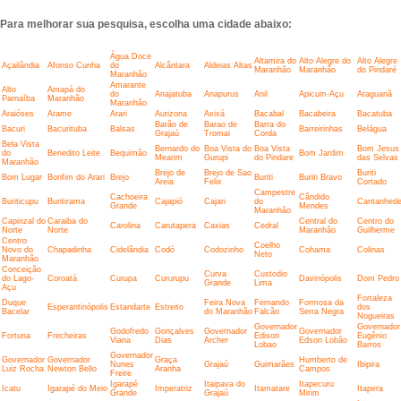
Para melhorar sua pesquisa, escolha uma cidade abaixo:
Água Doce
Altamira do
Alto Alegre do
Alto Alegre
Açailândia
Afonso Cunha
do
Alcântara
Aldeias Altas
Maranhão
Maranhão
do Pindaré
Maranhão
Amarante
Alto
Amapá do
do
Anajatuba
Anapurus
Anil
Apicum-Açu
Araguanã
Parnaíba
Maranhão
Maranhão
Araióses
Arame
Arari
Aurizona
Axixá
Bacabal
Bacabeira
Bacatuba
Barão de
Barao de
Barra do
Bacuri
Bacurituba
Balsas
Barreirinhas
Belágua
Grajaú
Tromai
Corda
Bela Vista
Bernardo do
Boa Vista do
Boa Vista
Bom Jesus
do
Benedito Leite
Bequimão
Bom Jardim
Mearim
Gurupi
do Pindare
das Selvas
Maranhão
Brejo de
Brejo de Sao
Buriti
Bom Lugar
Bonfim do Arari
Brejo
Buriti
Buriti Bravo
Areia
Felix
Cortado
Campestre
Cachoeira
Cândido
Buriticupu
Buritirama
Cajapió
Cajari
do
Cantanhed
Grande
Mendes
Maranhão
Capinzal do
Caraiba do
Central do
Centro do
Carolina
Carutapera
Caxias
Cedral
Norte
Norte
Maranhão
Guilherme
Centro
Coelho
Novo do
Chapadinha
Cidelândia
Codó
Codozinho
Cohama
Colinas
Neto
Maranhão
Conceição
Curva
Custodio
do Lago-
Coroatá
Curupa
Cururupu
Davinópolis
Dom Pedro
Grande
Lima
Açu
Fortaleza
Duque
Feira Nova
Fernando
Formosa da
Esperantinópolis
Estandarte
Estreito
dos
Bacelar
do Maranhão
Falcão
Serra Negra
Nogueiras
Governador
Governador
Godofredo
Gonçalves
Governador
Governador
Fortuna
Frecheiras
Edison
Eugênio
Viana
Dias
Archer
Edson Lobão
Lobao
Barros
Governador
Governador
Governador
Graça
Humberto de
Nunes
Grajaú
Guimarães
Ibipira
Luiz Rocha
Newton Bello
Aranha
Campos
Freire
Igarapé
Itaipava do
Itapecuru
Icatu
Igarapé do Meio
Imperatriz
Itamatare
Itapera
Grande
Grajaú
Mirim