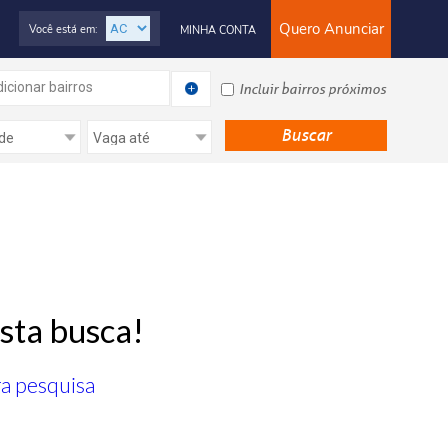
Quero Anunciar
Você está em:
MINHA CONTA
icionar bairros
Incluir bairros próximos
sta busca!
ra pesquisa