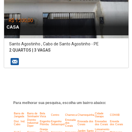
R$ 1.200,00
CASA
Santo Agostinho , Cabo de Santo Agostinho - PE
2 QUARTOS | 3 VAGAS
Para melhorar sua pesquisa, escolha um bairro abaixo:
Barra de
Barra de
Bela
Cidade
Centro
Charneca
Charnequinha
COHAB
Jangada
Sirinhaém
Vista
Garapu
Distrito
Enseada
Dist. Ind.
Engenho
Engenho
Enseada dos
Enseadas
Enseda
Industrial
dos
Cabo
Pitimbu
Sebastopol
Corais
dos Corais
dos Corais
Diper
Corais
Granja
Loteamento
Jardim Santo