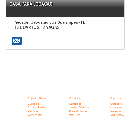
CASA PARA LOCAÇÃO
Piedade , Jaboatão dos Guararapes - PE
16 QUARTOS | 3 VAGAS
:
Cajueiro Seco
Candeias
Cascata
Curado I
Curado II
Curado III
Jardim Jordão
Jardim Piedade
Manassu
Piedade
Praia do Paiva
Prazeres
Vargem fria
Vila Rica
Vila Sotave