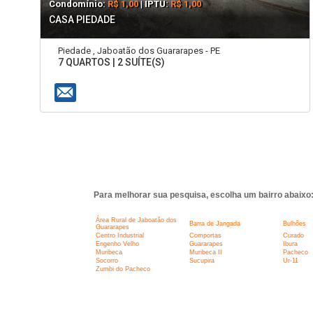
Condomínio:
R$ 1,00
| IPTU:
R$ 1,00
CASA PIEDADE
Piedade , Jaboatão dos Guararapes - PE
7 QUARTOS | 2 SUÍTE(S)
Para melhorar sua pesquisa, escolha um bairro abaixo
Área Rural de Jaboatão dos
Barra de Jangada
Bulhões
Guararapes
Centro Industrial
Comportas
Curado
Engenho Velho
Guararapes
Ibura
Muribeca
Muribeca II
Pacheco
Socorro
Sucupira
Ur-11
Zumbi do Pacheco