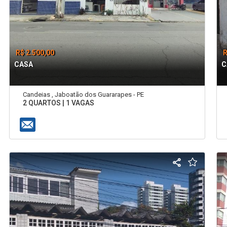
R$ 2.500,00
R
CASA
C
Candeias , Jaboatão dos Guararapes - PE
2 QUARTOS | 1 VAGAS