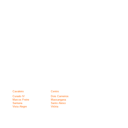
Cavaleiro
Centro
Curado IV
Dois Carneiros
Marcos Freire
Massangana
Santana
Santo Aleixo
Vista Alegre
Vitória