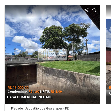
R$ 15.000,00
R
Condomínio:
R$ 1,00
| IPTU:
R$ 1,00
CASA COMERCIAL PIEDADE
Piedade , Jaboatão dos Guararapes - PE