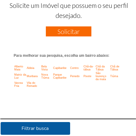
Solicite um Imóvel que possuem o seu perfil
desejado.
Solicitar
Para melhorar sua pesquisa, escolha um bairro abaixo:
Alberto
Bela
Chã-da-
Chã da
Chã de
Aldeia
Capibaribe
Centro
Maia
Vista
tábua
Tábua
Tábua
São
Matriz da
Nova
Parque
Muribara
Penedo
Pixete
lourenço
Tiúma
Luz
Tiúma
Capibaribe
da mata
Varzea
Vila do
Fria
Reinado
Filtrar busca