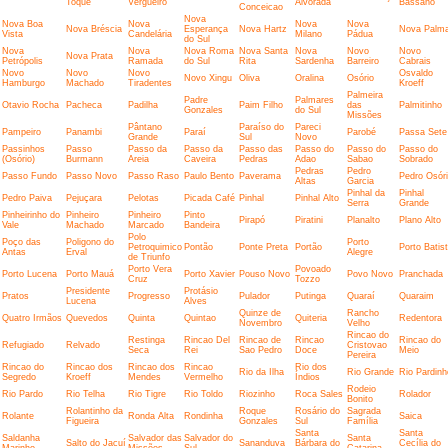
Toque
Vergueiro
Alvorada
Bassano
Conceicao
Nova
Nova Boa
Nova
Nova
Nova
Nova Bréscia
Esperança
Nova Hartz
Nova Palm
Vista
Candelária
Milano
Pádua
do Sul
Nova
Nova
Nova Roma
Nova Santa
Nova
Novo
Novo
Nova Prata
Petrópolis
Ramada
do Sul
Rita
Sardenha
Barreiro
Cabrais
Novo
Novo
Novo
Osvaldo
Novo Xingu
Oliva
Oralina
Osório
Hamburgo
Machado
Tiradentes
Kroeff
Palmeira
Padre
Palmares
Otavio Rocha
Pacheca
Padilha
Paim Filho
das
Palmitinho
Gonzales
do Sul
Missões
Pântano
Paraíso do
Pareci
Pampeiro
Panambi
Paraí
Parobé
Passa Sete
Grande
Sul
Novo
Passinhos
Passo
Passo da
Passo da
Passo das
Passo do
Passo do
Passo do
(Osório)
Burmann
Areia
Caveira
Pedras
Adao
Sabao
Sobrado
Pedras
Pedro
Passo Fundo
Passo Novo
Passo Raso
Paulo Bento
Paverama
Pedro Osór
Altas
Garcia
Pinhal da
Pinhal
Pedro Paiva
Pejuçara
Pelotas
Picada Café
Pinhal
Pinhal Alto
Serra
Grande
Pinheirinho do
Pinheiro
Pinheiro
Pinto
Pirapó
Piratini
Planalto
Plano Alto
Vale
Machado
Marcado
Bandeira
Polo
Poço das
Poligono do
Porto
Petroquimico
Pontão
Ponte Preta
Portão
Porto Batis
Antas
Erval
Alegre
de Triunfo
Porto Vera
Povoado
Porto Lucena
Porto Mauá
Porto Xavier
Pouso Novo
Povo Novo
Pranchada
Cruz
Tozzo
Presidente
Protásio
Pratos
Progresso
Pulador
Putinga
Quaraí
Quaraim
Lucena
Alves
Quinze de
Rancho
Quatro Irmãos
Quevedos
Quinta
Quintao
Quiteria
Redentora
Novembro
Velho
Rincao do
Restinga
Rincao Del
Rincao de
Rincao
Rincao do
Refugiado
Relvado
Cristovao
Seca
Rei
Sao Pedro
Doce
Meio
Pereira
Rincao do
Rincao dos
Rincao dos
Rincao
Rio dos
Rio da Ilha
Rio Grande
Rio Pardinh
Segredo
Kroeff
Mendes
Vermelho
Índios
Rodeio
Rio Pardo
Rio Telha
Rio Tigre
Rio Toldo
Riozinho
Roca Sales
Rolador
Bonito
Rolantinho da
Roque
Rosário do
Sagrada
Rolante
Ronda Alta
Rondinha
Saica
Figueira
Gonzales
Sul
Família
Santa
Santa
Saldanha
Salvador das
Salvador do
Santa
Salto do Jacuí
Sananduva
Bárbara do
Cecília do
Marinho
Missões
Sul
Catarina