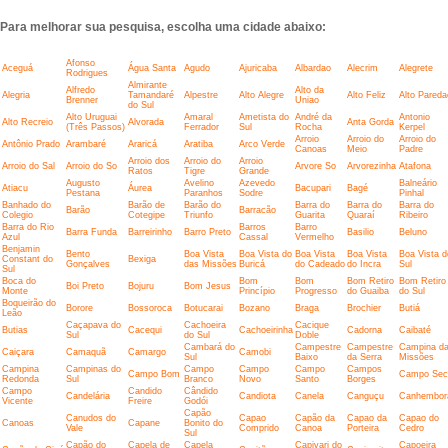
Para melhorar sua pesquisa, escolha uma cidade abaixo:
Afonso
Aceguá
Água Santa
Agudo
Ajuricaba
Albardao
Alecrim
Alegrete
Rodrigues
Almirante
Alfredo
Alto da
Alegria
Tamandaré
Alpestre
Alto Alegre
Alto Feliz
Alto Pareda
Brenner
Uniao
do Sul
Alto Uruguai
Amaral
Ametista do
André da
Antonio
Alto Recreio
Alvorada
Anta Gorda
(Três Passos)
Ferrador
Sul
Rocha
Kerpel
Arroio
Arroio do
Arroio do
Antônio Prado
Arambaré
Araricá
Aratiba
Arco Verde
Canoas
Meio
Padre
Arroio dos
Arroio do
Arroio
Arroio do Sal
Arroio do So
Arvore So
Arvorezinha
Atafona
Ratos
Tigre
Grande
Augusto
Avelino
Azevedo
Balneário
Atiacu
Áurea
Bacupari
Bagé
Pestana
Paranhos
Sodre
Pinhal
Banhado do
Barão de
Barão do
Barra do
Barra do
Barra do
Barão
Barracão
Colegio
Cotegipe
Triunfo
Guarita
Quaraí
Ribeiro
Barra do Rio
Barros
Barro
Barra Funda
Barreirinho
Barro Preto
Basilio
Beluno
Azul
Cassal
Vermelho
Benjamin
Bento
Boa Vista
Boa Vista do
Boa Vista
Boa Vista
Boa Vista d
Constant do
Bexiga
Gonçalves
das Missões
Buricá
do Cadeado
do Incra
Sul
Sul
Boca do
Bom
Bom
Bom Retiro
Bom Retiro
Boi Preto
Bojuru
Bom Jesus
Monte
Princípio
Progresso
do Guaiba
do Sul
Boqueirão do
Borore
Bossoroca
Botucarai
Bozano
Braga
Brochier
Butiá
Leão
Caçapava do
Cachoeira
Cacique
Butias
Cacequi
Cachoeirinha
Cadorna
Caibaté
Sul
do Sul
Doble
Cambará do
Campestre
Campestre
Campina d
Caiçara
Camaquã
Camargo
Camobi
Sul
Baixo
da Serra
Missões
Campina
Campinas do
Campo
Campo
Campo
Campos
Campo Bom
Campo Sec
Redonda
Sul
Branco
Novo
Santo
Borges
Campo
Candido
Cândido
Candelária
Candiota
Canela
Canguçu
Canhembor
Vicente
Freire
Godói
Capão
Canudos do
Capao
Capão da
Capao da
Capao do
Canoas
Capane
Bonito do
Vale
Comprido
Canoa
Porteira
Cedro
Sul
Capão do
Capela de
Capela
Capivari do
Capoeira