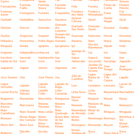
Castro
Varela
Soturno
Fazenda
Fazenda
Fazenda
Flores da
Floriano
Faxinalzinho
Feliz
Ferreira
Fialho
Souza
Vilanova
Cunha
Peixoto
Fontoura
Fortaleza
Frederico
Frei
Formigueiro
Forninho
Forquetinha
Freire
Xavier
dos Valos
Westphalen
Sebastiao
General
Getúlio
Garibaldi
Garibaldina
Garruchos
Gaurama
Gentil
Giruá
Câmara
Vargas
Gramado
Gramado
Gramado
Glorinha
Goio-en
Gramado
dos
Gravataí
Guabiju
Sao Pedro
Xavier
Loureiros
Guarani das
Guaíba
Guajuviras
Guaporé
Guassupi
Harmonia
Herval
Herveiras
Missões
Hidraulica
Horizontina
Hulha Negra
Humaitá
Ibarama
Ibare
Ibiaçá
Ibiraiaras
Ilha dos
Ibirapuitã
Ibirubá
Igrejinha
Ijucapirama
Ijuí
Ilópolis
Imbé
Marinheiros
Ipiranga do
Imigrante
Independência
Inhacorá
Ipê
Iraí
Irui
Itaara
Sul
Itacolomi
Itacurubi
Itaimbezinho
Itao
Itapua
Itapucá
Itaqui
Itati
Itatiba do Sul
Ituim
Ivorá
Ivoti
Jaboticaba
Jacuizinho
Jacutinga
Jaguarão
Jazidas Ou
Joao
Joao
Jaguarete
Jaguari
Jansen
Jaquirana
Jari
Capela Sao
Arregui
Rodrigues
Vicente
Lagoa
Lagoa dos
Júlio de
Joca Tavares
Jóia
Jose Otavio
Jua
Bonita do
Três
Lagoão
Castilhos
Sul
Cantos
Lagoa
Lajeado
Lajeado do
Lavras do
Lajeado
Lara
Laranjeira
Lava-pes
Vermelha
Cerne
Bugre
Sul
Liberato
Lindolfo
Linha
Linha
Leonel Rocha
Linha Nova
Maçambará
Machadinh
Salzano
Collor
Comprida
Vitoria
Manoel
Magisterio
Mampituba
Manchinha
Mangueiras
Maquiné
Maratá
Marau
Viana
Marcelino
Mariana
Mariano
Marques de
Marcorama
Mariante
Mata
Matarazzo
Ramos
Pimentel
Moro
Souza
Mato
Mato
Maximiliano
Minas do
Mato Grande
Mato Leitão
Miraguaí
Miraguaia
Castelhano
Queimado
de Almeida
Leão
Monte Alegre
Monte
Monte Belo
Monte
Morrinhos 
Montauri
Montenegro
Mormaço
dos Campos
Alverne
do Sul
Bonito
Sul
Morro
Morro
Muitos
Morro Alto
Morro Azul
Morungava
Mostardas
Muçum
Redondo
Reuter
Capões
Nossa
Não-Me-
Nicolau
Nova
Nova
Muliterno
Nonoai
Senhora da
Nova Araçá