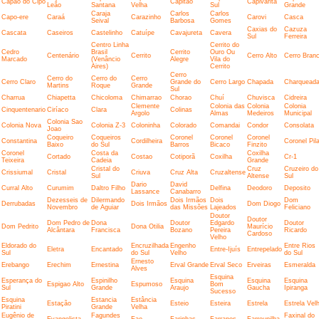
Capão do Cipó
Capitão
Capivarita
Leão
Santana
Velha
Sul
Grande
Caraja
Carlos
Carlos
Capo-ere
Caraá
Carazinho
Carovi
Casca
Seival
Barbosa
Gomes
Caxias do
Cazuza
Cascata
Caseiros
Castelinho
Catuípe
Cavajureta
Cavera
Sul
Ferreira
Centro Linha
Cerrito do
Cedro
Brasil
Cerrito
Ouro Ou
Centenário
Cerrito
Cerro Alto
Cerro Bran
Marcado
(Venâncio
Alegre
Vila do
Aires)
Cerrito
Cerro
Cerro do
Cerro do
Cerro
Cerro Claro
Grande do
Cerro Largo
Chapada
Charquead
Martins
Roque
Grande
Sul
Charrua
Chiapetta
Chicoloma
Chimarrao
Chorao
Chuí
Chuvisca
Cidreira
Clemente
Colonia das
Colonia
Colonia
Cinquentenario
Ciríaco
Clara
Colinas
Argolo
Almas
Medeiros
Municipal
Colonia Sao
Colonia Nova
Colonia Z-3
Coloninha
Colorado
Comandai
Condor
Consolata
Joao
Coqueiro
Coqueiros
Coronel
Coronel
Coronel
Constantina
Cordilheira
Coronel Pila
Baixo
do Sul
Barros
Bicaco
Finzito
Coronel
Costa da
Coxilha
Cortado
Costao
Cotiporã
Coxilha
Cr-1
Teixeira
Cadeia
Grande
Cristal do
Cruz
Cruzeiro do
Crissiumal
Cristal
Criuva
Cruz Alta
Cruzaltense
Sul
Altense
Sul
Dario
David
Curral Alto
Curumim
Daltro Filho
Delfina
Deodoro
Deposito
Lassance
Canabarro
Dezesseis de
Dilermando
Dois Irmãos
Dois
Dom
Derrubadas
Dois Irmãos
Dom Diogo
Novembro
de Aguiar
das Missões
Lajeados
Feliciano
Doutor
Doutor
Dom Pedro de
Dona
Doutor
Edgardo
Doutor
Dom Pedrito
Dona Otilia
Maurício
Alcântara
Francisca
Bozano
Pereira
Ricardo
Cardoso
Velho
Eldorado do
Encruzilhada
Engenho
Entre Rios
Eletra
Encantado
Entre-Ijuís
Entrepelado
Sul
do Sul
Velho
do Sul
Ernesto
Erebango
Erechim
Ernestina
Erval Grande
Erval Seco
Erveiras
Esmeralda
Alves
Esquina
Esperança do
Espinilho
Esquina
Esquina
Esquina
Espigao Alto
Espumoso
Bom
Sul
Grande
Araujo
Gaucha
Ipiranga
Sucesso
Esquina
Estancia
Estância
Estação
Esteio
Esteira
Estrela
Estrela Vel
Piratini
Grande
Velha
Eugênio de
Fagundes
Faxinal do
Evangelista
Fao
Farinhas
Farrapos
Farroupilha