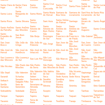
Sul
Sul
Santa Cruz
Santa
Santa Clara do
Santa Clara
Santa
Santa Cruz
Santa Lucia
da
Santa Flora
Izabel do
Ingai
do Sul
Cristina
do Sul
do Piai
Concordia
Sul
Santa
Santa Maria
Santana da
Santana do
Sant'Ana do
Santa Rita
Santa Luiza
Margarida do
Santa Maria
do Herval
Boa Vista
Livramento
Livramento
do Sul
Sul
Santo
Santa
Santa Vitória
Santa Rosa
Santa Silvana
Sant Auta
Santiago
Amaro do
Santo Ânge
Tereza
do Palmar
Sul
Santo
Santo
Santo
Santo
Santo Antônio
Santo Antônio
Santo
Antonio de
Antonio do
Antônio do
Antônio do
Santo Crist
da Patrulha
das Missões
Augusto
Castro
Bom Retiro
Palma
Planalto
Santo
São
São
São
Sao Bom
São
Expedito do
São Borja
Domingos
Francisco de
Francisco
São Gabriel
Jesus
Jerônimo
Sul
do Sul
Assis
de Paula
São José
Sao Joao
São João da
São João do
Sao Jose da
Sao Jose
Sao Jose d
São Jorge
das
Bosco
Urtiga
Polesine
Gloria
de Castro
Centro
Missões
São José
São José do
São José do
São José do
São José do
São José do
São José
São
dos
Herval
Hortêncio
Inhacorá
Norte
Ouro
do Sul
Leopoldo
Ausentes
São
Sao Lourenco
São Lourenço
São Luiz
São
São Miguel
Sao Luis Rei
São Marcos
Martinho da
das Missoes
do Sul
Gonzaga
Martinho
das Missõe
Serra
São
São Paulo das
São Pedro
São Pedro
São Pedro
Sao Pedro
São Pedro
São Nicolau
Sebastião 
Missões
da Serra
das Missões
do Butiá
do Iraxim
do Sul
Caí
São Valentim
São Valério
São
São Vicente
Sapucaia d
São Sepé
São Valentim
Sapiranga
do Sul
do Sul
Vendelino
do Sul
Sul
Sarandi
Scharlau
Seberi
Seca
Sede Aurora
Sede Nova
Segredo
Seival
Senador
Sentinela do
Serafim
Serafina
Serra dos
Selbach
Sério
Sertão
Salgado Filho
Sul
Schmidt
Corrêa
Gregorios
Sertão
Sete de
Severiano de
Silveira
Silveira
Sinimbu
Sirio
Sitio Gabrie
Santana
Setembro
Almeida
Martins
Souza
Sobradinho
Soledade
Suspiro
Tabaí
Taim
Tainhas
Tamandua
Ramos
Taquaruçu
Tanque
Tapejara
Tapera
Tapes
Taquara
Taquari
Taquarichim
do Sul
Tenente
Terra de
Tavares
Tesouras
Teutônia
Tiaraju
Timbauva
Tio Hugo
Portela
Areia