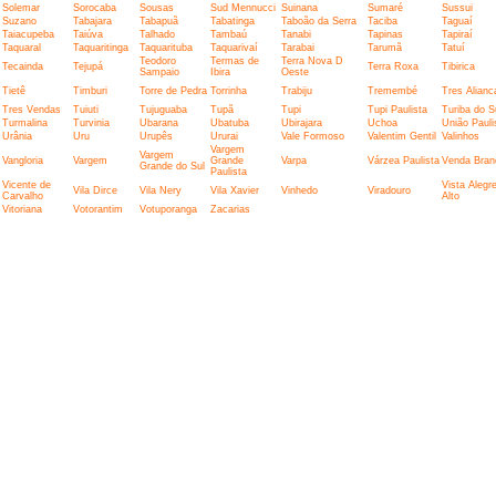
Solemar
Sorocaba
Sousas
Sud Mennucci
Suinana
Sumaré
Sussui
Suzano
Tabajara
Tabapuã
Tabatinga
Taboão da Serra
Taciba
Taguaí
Taiacupeba
Taiúva
Talhado
Tambaú
Tanabi
Tapinas
Tapiraí
Taquaral
Taquaritinga
Taquarituba
Taquarivaí
Tarabai
Tarumã
Tatuí
Teodoro
Termas de
Terra Nova D
Tecainda
Tejupá
Terra Roxa
Tibirica
Sampaio
Ibira
Oeste
Tietê
Timburi
Torre de Pedra
Torrinha
Trabiju
Tremembé
Tres Alianc
Tres Vendas
Tuiuti
Tujuguaba
Tupã
Tupi
Tupi Paulista
Turiba do S
Turmalina
Turvinia
Ubarana
Ubatuba
Ubirajara
Uchoa
União Pauli
Urânia
Uru
Urupês
Ururai
Vale Formoso
Valentim Gentil
Valinhos
Vargem
Vargem
Vangloria
Vargem
Grande
Varpa
Várzea Paulista
Venda Bran
Grande do Sul
Paulista
Vicente de
Vista Alegr
Vila Dirce
Vila Nery
Vila Xavier
Vinhedo
Viradouro
Carvalho
Alto
Vitoriana
Votorantim
Votuporanga
Zacarias