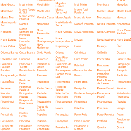
Moji das
Mogi Guaçu
Mogi-mirim
Mogi Mirim
Moji-Mirim
Mombuca
Monções
Cruzes
Monte Alegre
Monte
Monte Azul
Montalvao
Monte Alto
Monte Cabrao
Monte Cast
do Sul
Aprazível
Paulista
Monte Verde
Monte Mor
Moreira Cesar
Morro Agudo
Morro do Alto
Morungaba
Motuca
Paulista
Murutinga do
Natividade da
Nantes
Narandiba
Nazaré Paulista
Neves Paulista
Nhandeara
Sul
Serra
Nossa
Nova
Nova Cana
Nogueira
Senhora do
Nova Aliança
Nova Aparecida
Nova Campina
Alexandria
Paulista
Remedio
Nova
Nova
Nova
Nova Europa
Novais
Nova Itapirema
Nova Luzitâ
Granada
Guataporanga
Independência
Novo
Novo
Nova Patria
Nuporanga
Oasis
Ocauçu
Óleo
Cravinhos
Horizonte
Oliveira Barros
Onda Branca
Onda Verde
Oriente
Orindiúva
Orlândia
Osasco
Ouro Fino
Osvaldo Cruz
Ourinhos
Ouroeste
Ouro Verde
Pacaembu
Padre Nobr
Paulista
Palmares
Palmeira d
Palmeira D
Palmeiras de
Paraguaçu
Palmital
Panorama
Paulista
´Oeste
Oeste
Sao Paulo
Paulista
Paraíso
Paraisolandia
Paranabi
Paranapanema
Paranapiacaba
Paranapuã
Parapuã
Parque Meia
Patrocínio
Pariquera-Açu
Parisi
Parnaso
Paruru
Paulicéia
Lua
Paulista
Paulo de
Pedra Branca
Paulistânia
Paulopolis
Pederneiras
Pedra Bela
Pedranópoli
Faria
de Itarare
Pedrinhas
Pedro de
Pedreira
Pedro Barros
Penápolis
Pereira Barreto
Pereiras
Paulista
Toledo
Piacatu
Picinguaba
Piedade
Pilar do Sul
Pindamonhangaba
Pindorama
Pinhalzinho
Piquerobi
Piquete
Piracaia
Piracicaba
Piraju
Pirajuí
Piramboia
Pirapora do
Pirapitingui
Pirapozinho
Pirassununga
Piratininga
Pitangueiras
Planalto
Bom Jesus
Poços de
Platina
Poá
Poloni
Polvilho
Pompéia
Pongaí
Caldas
Pontes
Pontalinda
Populina
Porangaba
Porto Feliz
Porto Ferreira
Potim
Gestal
Presidente
Potunduva
Pracinha
Pradinia
Pradópolis
Praia Grande
Pratânia
Alves
Presidente
Presidente
Presidente
Prudencio e
Promissão
Quadra
Quatá
Epitácio
Prudente
Venceslau
Moraes