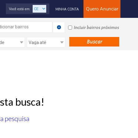
Quero Anunciar
Você está em:
MINHA CONTA
icionar bairros
Incluir bairros próximos
sta busca!
ra pesquisa