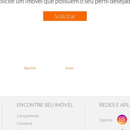
olicite um Imóvel que possuem o seu perfil desejad
Solicitar
:
Água Fria
Centro
ENCONTRE SEU IMÓVEL
REDES E APL
Lançamento
Siga-nos
Comprar