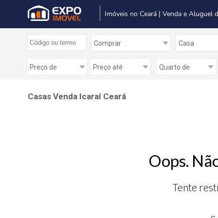
Imóveis no Ceará | Venda e Aluguel 
Casas Venda Icaraí Ceará
Oops. Não
Tente rest