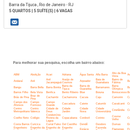
Barra da Tijuca , Rio de Janeiro - RJ
5 QUARTOS | 5 SUÍTE(S) | 6 VAGAS
Para melhorar sua pesquisa, escolha um bairro abaixo:
Alto da Boa
ABM
Abolição
Acari
Adriana
Água Santa
Alfa Barra
An
Vista
Anil
Araújo de
Baia de
Bairro de
Andaraí
Anil
Arpoador
Ba
Jacarepaguá
Cosmos
Guanabara
Fátima
Barra da
Barra de
Barra
Bangu
Barra Bella
Barra Bonita
Barramares
Ba
Tijuca
Guaratiba
Olímpica
Barros Filho
Bela Vista
Benfica
Bento Ribeiro
Blue
Boiuna
Bonsucesso
B
Braz de
Brás de Pina
Cachambi
Cachamorra
Cacuia
Caju
Camorim
C
Pina
Campo dos
Campo
Campo
Cascadura
Catete
Catumbi
Cavalcanti
C
Afonsos
Formoso
Grande
Centro
Centro
Cidade de
Cidade
Cidade
Cidade
Cinelândia
C
Metropolitano
Valenca
Deus
Jardim
Nova
Universitária
Condomínio
Cosme
Coelho Neto
Colégio
Riviera da
Copacabana
Cordovil
Corinto
C
Velho
Lagoa
Costa Barros
Curicica
Curral Falso
Del Castilho
Dendê
Deodoro
Dumas
E
Engenheiro
Engenho da
Engenho de
Engenho
Fazenda
Estácio
Flamengo
Fr