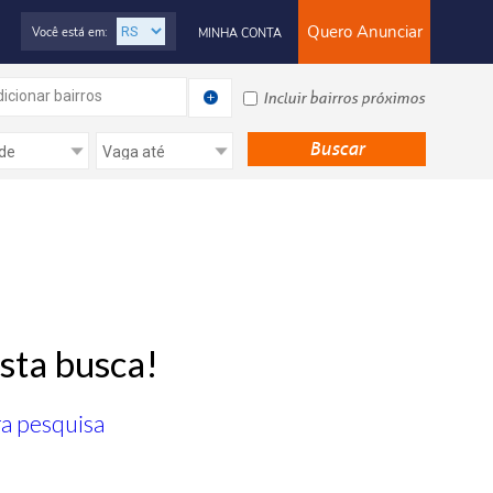
Quero Anunciar
Você está em:
MINHA CONTA
icionar bairros
Incluir bairros próximos
sta busca!
ra pesquisa