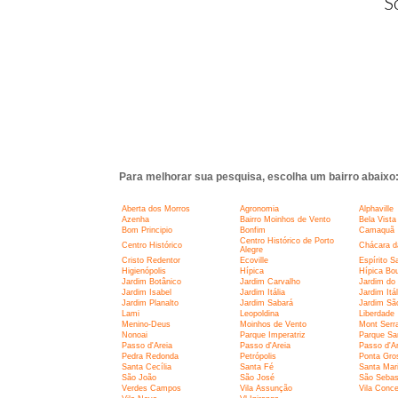
S
Para melhorar sua pesquisa, escolha um bairro abaixo
Aberta dos Morros
Agronomia
Alphaville
Azenha
Bairro Moinhos de Vento
Bela Vista
Bom Principio
Bonfim
Camaquã
Centro Histórico de Porto
Centro Histórico
Chácara d
Alegre
Cristo Redentor
Ecoville
Espírito S
Higienópolis
Hípica
Hípica Bou
Jardim Botânico
Jardim Carvalho
Jardim do
Jardim Isabel
Jardim Itália
Jardim Itál
Jardim Planalto
Jardim Sabará
Jardim Sã
Lami
Leopoldina
Liberdade
Menino-Deus
Moinhos de Vento
Mont Serr
Nonoai
Parque Imperatriz
Parque Sa
Passo d'Areia
Passo d'Areia
Passo d'Ar
Pedra Redonda
Petrópolis
Ponta Gro
Santa Cecília
Santa Fé
Santa Mari
São João
São José
São Sebas
Verdes Campos
Vila Assunção
Vila Conce