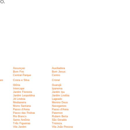
o.
Assunçao
Auxiliadora
Bom Fim
Bom Jesus
Central Parque
Centro
ges
Costa e Silva
Cristal
Glória
Guarujá
Intercape
Ipanema
Jardim Floresta
Jardim Ipu
Jardim Leopoldina
Jardim Lindóia
Jd Lindoia
Lageado
Medianeira
Menino Deus
Morro Santana
Navegantes
Passo d'Areia
Passo d'Areia
Passo das Pedras
Paternon
Rio Branco
Rubem Berta
Santo Antônio
São Geraldo
Três Figueiras
Tristeza
Vila Jardim
Vila João Pessoa