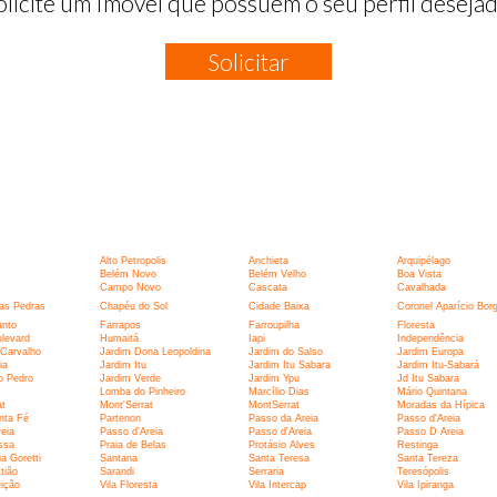
olicite um Imóvel que possuem o seu perfil desejad
Solicitar
:
Alto Petropolis
Anchieta
Arquipélago
Belém Novo
Belém Velho
Boa Vista
Campo Novo
Cascata
Cavalhada
as Pedras
Chapéu do Sol
Cidade Baixa
Coronel Aparício Bor
anto
Farrapos
Farroupilha
Floresta
levard
Humaitá
Iapi
Independência
 Carvalho
Jardim Dona Leopoldina
Jardim do Salso
Jardim Europa
ia
Jardim Itu
Jardim Itu Sabara
Jardim Itu-Sabará
o Pedro
Jardim Verde
Jardim Ypu
Jd Itu Sabara
Lomba do Pinheiro
Marcílio Dias
Mário Quintana
at
Mont'Serrat
MontSerrat
Moradas da Hípica
nta Fé
Partenon
Passo da Areia
Passo d'Areia
eia
Passo d'Areia
Passo d'Areia
Passo D Areia
ssa
Praia de Belas
Protásio Alves
Restinga
a Goretti
Santana
Santa Teresa
Santa Tereza
tião
Sarandi
Serraria
Teresópolis
ição
Vila Floresta
Vila Intercap
Vila Ipiranga