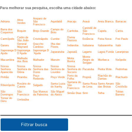
Para melhorar sua pesquisa, escolha uma cidade abaixo:
Amparo de
Altos
Adriana
São
Aquidabã
Aracaju
Arauá
Areia Branca
Barracas
Verdes
Francisco
Canindé de
Barra dos
Campo do
Boquim
Brejo Grande
Canhoba
São
Capela
Carira
Coqueiros
Brito
Francisco
Cedro de
Divina
Carmópolis
Cristinápolis
Cumbe
Estância
Feira Nova
Frei Paulo
São João
Pastora
General
Graccho
Ilha das
Gararu
Indiaroba
Itabaiana
Itabaianinha
Itabi
Maynard
Cardoso
Flores
Itaporanga D
Itaporanga
Itaporanga D
Japaratuba
Japoatã
Lagarto
Lagoa Funda
Laranjeiras
Ajuda
D'Ajuda
´Ajuda
Monte
Malhada
Moita
Macambira
Malhador
Maruim
Alegre de
Muribeca
Neópolis
dos Bois
Bonita
Sergipe
Nossa
Nossa
Nossa
Nossa
Nossa
Senhora
Senhora da
Senhora das
Senhora de
Senhora do
Pacatuba
Pedra Mole
Pedrinhas
Aparecida
Glória
Dores
Lourdes
Socorro
Poço
Porto da
Riachão do
Pinhão
Pirambu
Poço Verde
Propriá
Riachuelo
Redondo
Folha
Dantas
Santana do
Rosário do
Santa Luzia
Santa Rosa
Santo Amaro
São
Ribeirópolis
Salgado
São
Catete
do Itanhy
de Lima
das Brotas
Cristóvão
Francisco
São
São
Sao Mateus
São Miguel
Tobias
Simão Dias
Siriri
Telha
Domingos
Francisco
da Palestina
do Aleixo
Barreto
Tomar do
Umbaúba
Geru
Filtrar busca