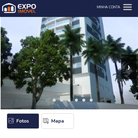
MINHA CONTA
‹
›
Fotos
Mapa