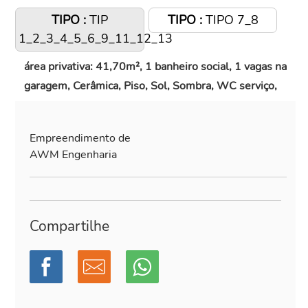
TIPO :
TIP
TIPO :
TIPO 7_8
1_2_3_4_5_6_9_11_12_13
área privativa: 41,70m², 1 banheiro social, 1 vagas na
garagem, Cerâmica, Piso, Sol, Sombra, WC serviço,
Empreendimento de
AWM Engenharia
Compartilhe