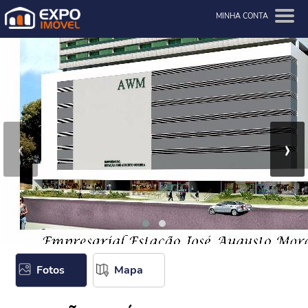
MINHA CONTA
‹
›
Fotos
Mapa