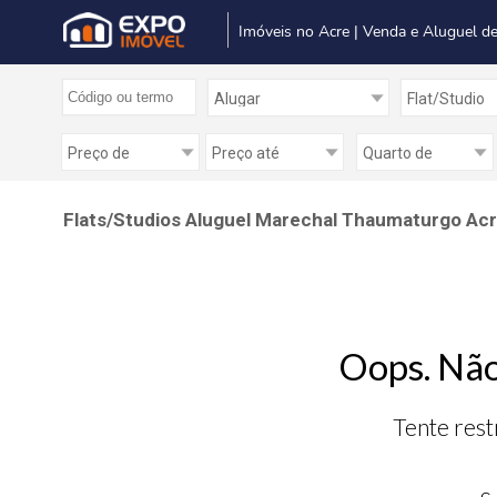
Imóveis no Acre | Venda e Aluguel de
Flats/Studios Aluguel Marechal Thaumaturgo Acre
Oops. Não
Tente rest