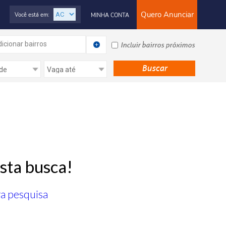
Quero Anunciar
Você está em:
MINHA CONTA
icionar bairros
Incluir bairros próximos
sta busca!
ra pesquisa