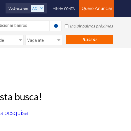
Quero Anunciar
Você está em:
MINHA CONTA
icionar bairros
Incluir bairros próximos
sta busca!
ra pesquisa