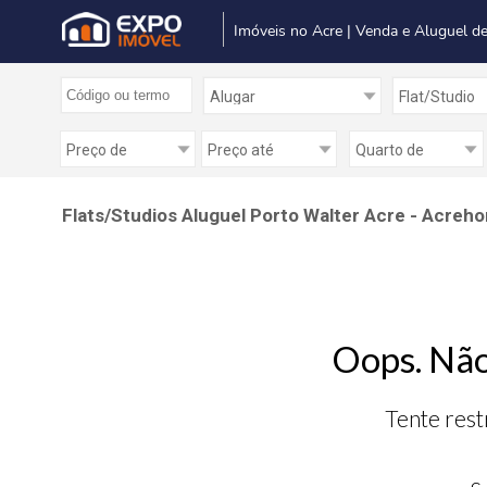
Imóveis no Acre | Venda e Aluguel de
Flats/Studios Aluguel Porto Walter Acre - Acrehom
Oops. Não
Tente rest