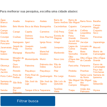
Para melhorar sua pesquisa, escolha uma cidade abaixo:
Água
Barra de
Barra de
Anadia
Arapiraca
Atalaia
Barra Nova
Batalha
Branca
Santo Antônio
São Miguel
Campo
Belém
Belo Monte
Boca da Mata
Branquinha
Cacimbinhas
Cajueiro
Campestre
Alegre
Campo
Coité do
Colônia
Coqueiro
Canapi
Capela
Carneiros
Chã Preta
Grande
Nóia
Leopoldina
Seco
Delmiro
Estrela de
Feira
Feliz
Coruripe
Craíbas
Dois Riachos
Flexeiras
Gouveia
Alagoas
Grande
Deserto
Girau do
Jacaré dos
Ibateguara
Igaci
Igreja Nova
Inhapi
Jacuípe
Japaratinga
Ponciano
Homens
Jequiá da
Joaquim
Lagoa da
Limoeiro de
Jaramataia
Jundiá
Junqueiro
Maceió
Praia
Gomes
Canoa
Anadia
Major
Marechal
Mar
Mata
Matriz de
Maragogi
Maravilha
Maribondo
Isidoro
Deodoro
Vermelho
Grande
Camaragibe
Olho
Minador do
Olho d'Água
Olho d'Água
Messias
Monteirópolis
Murici
Novo Lino
d'Água das
Negrão
do Casado
Grande
Flores
Ouro
Palmeira dos
Pão de
Passo de
Olivença
Palestina
Pariconha
Paripueira
Branco
Índios
Açúcar
Camaragibe
Paulo
Poço das
Penedo
Piaçabuçu
Piaçubuçu
Pilar
Pindoba
Piranhas
Jacinto
Trincheiras
Porto de
Porto Real do
Santa Luzia
Santana do
Porto Calvo
Quebrangulo
Rio Largo
Roteiro
Pedras
Colégio
do Norte
Ipanema
São Miguel
São Miguel
Santana do
São José da
São José da
São Luís do
São
São Brás
dos
dos
Mundaú
Laje
Tapera
Quitunde
Sebastião
Campos
Milagres
Senador
Teotônio
União dos
Satuba
Rui
Tanque d'Arca
Taquarana
Traipu
Viçosa
Vilela
Palmares
Palmeira
Filtrar busca