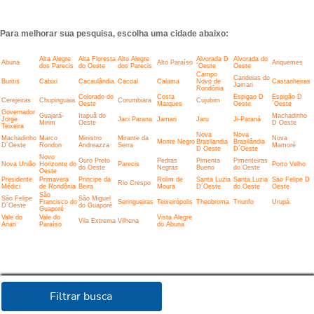
Para melhorar sua pesquisa, escolha uma cidade abaixo:
Alta Alegre
Alta Floresta
Alto Alegre
Alvorada D
Alvorada do
Abuna
Alto Paraíso
Ariquemes
dos Parecis
do Oeste
dos Parecis
´Oeste
Oeste
Campo
Candeias do
Buritis
Cabixi
Cacaulândia
Cacoal
Calama
Novo de
Castanheiras
Jamari
Rondônia
Colorado do
Costa
Espigao D
Espigão D
Cerejeiras
Chupinguaia
Corumbiara
Cujubim
Oeste
Marques
Oeste
´Oeste
Governador
Guajará-
Itapuã do
Machadinho
Jorge
Jaci Parana
Jamari
Jaru
Ji-Paraná
Mirim
Oeste
D Oeste
Teixeira
Nova
Nova
Machadinho
Marco
Ministro
Mirante da
Nova
Monte Negro
Brasilandia
Brasilândia
D´Oeste
Rondon
Andreazza
Serra
Mamoré
D Oeste
D´Oeste
Novo
Ouro Preto
Pedras
Pimenta
Pimenteiras
Nova União
Horizonte do
Parecis
Porto Velho
do Oeste
Negras
Bueno
do Oeste
Oeste
Presidente
Primavera
Principe da
Rolim de
Santa Luzia
Santa Luzia
Sao Felipe D
Rio Crespo
Médici
de Rondônia
Beira
Moura
D´Oeste
do Oeste
Oeste
São
São Felipe
São Miguel
Francisco do
Seringueiras
Teixeirópolis
Theobroma
Triunfo
Urupá
D´Oeste
do Guaporé
Guaporé
Vale do
Vale do
Vista Alegre
Vila Extrema
Vilhena
Anari
Paraíso
do Abuna
Filtrar busca