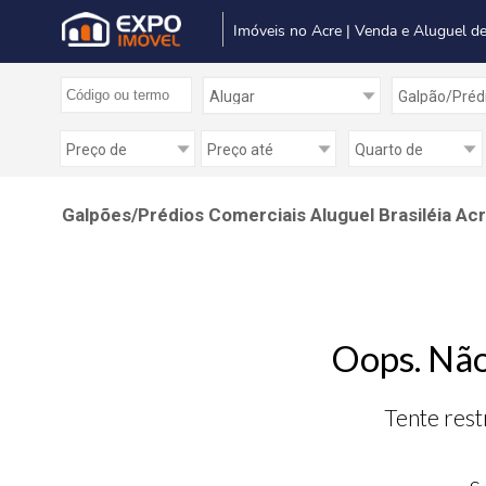
Imóveis no Acre | Venda e Aluguel de
Galpões/Prédios Comerciais Aluguel Brasiléia Ac
Oops. Não
Tente rest