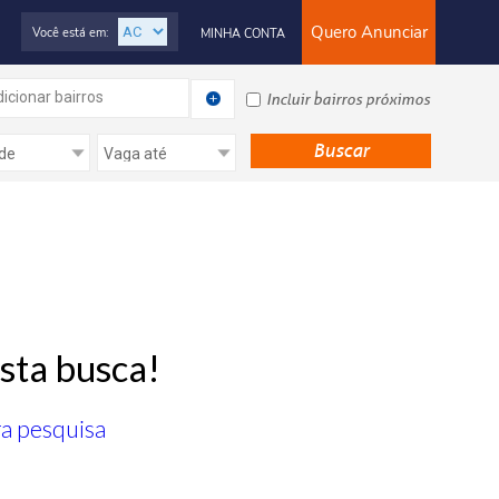
Quero Anunciar
Você está em:
MINHA CONTA
icionar bairros
Incluir bairros próximos
sta busca!
ra pesquisa