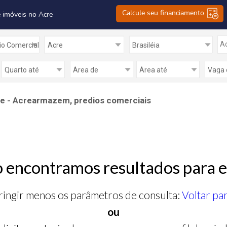
Calcule seu financiamento
 imóveis no Acre
Ad
re - Acrearmazem, predios comerciais
 encontramos resultados para e
ringir menos os parâmetros de consulta:
Voltar pa
ou