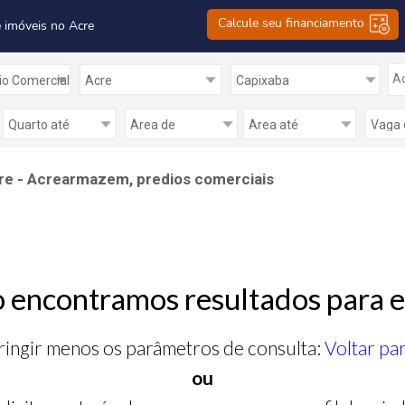
Calcule seu financiamento
 imóveis no Acre
Ad
re - Acrearmazem, predios comerciais
 encontramos resultados para e
ringir menos os parâmetros de consulta:
Voltar pa
ou