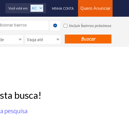
Quero Anunciar
Você está em:
MINHA CONTA
icionar bairros
Incluir bairros próximos
sta busca!
ra pesquisa