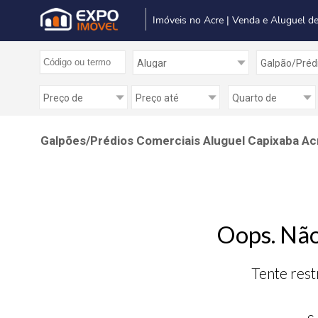
Imóveis no Acre | Venda e Aluguel de
Galpões/Prédios Comerciais Aluguel Capixaba Ac
Oops. Não
Tente rest