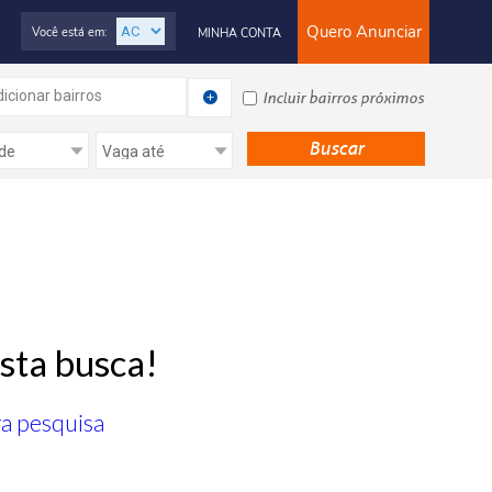
Quero Anunciar
Você está em:
MINHA CONTA
icionar bairros
Incluir bairros próximos
sta busca!
ra pesquisa