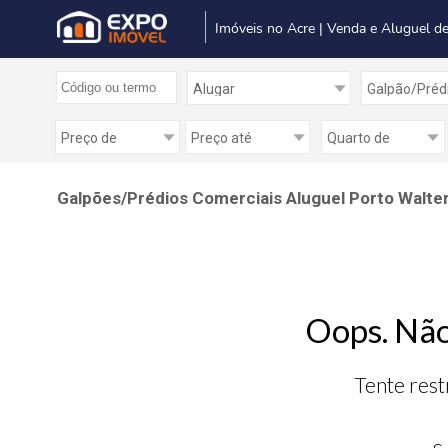
Imóveis no Acre | Venda e Aluguel de
Galpões/Prédios Comerciais Aluguel Porto Walte
Oops. Não
Tente rest