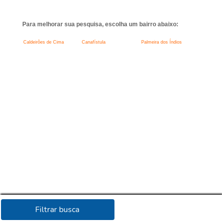
Para melhorar sua pesquisa, escolha um bairro abaixo:
Caldeirões de Cima
Canafístula
Palmeira dos Índios
Filtrar busca