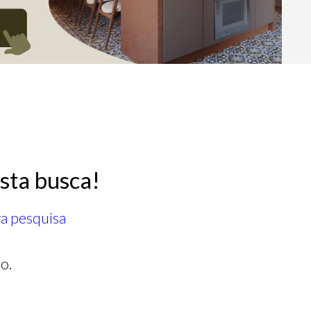
sta busca!
ra pesquisa
o.