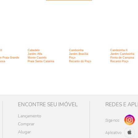
:
II
Cabedelo
Camboinha
Camboinha II
Jardim Alfa
Jardim Brasília
Jardim Camboinha
o Praia Grande
Monte Castelo
Poço
Ponta de Campina
mosa
Praia Santa Catarina
Recanto do Poço
Recanto Poço
ENCONTRE SEU IMÓVEL
REDES E APL
Lançamento
Siga-nos
Comprar
Alugar
Aplicativo