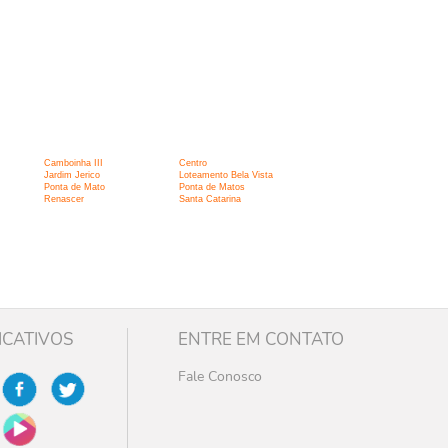
Camboinha III
Centro
Jardim Jerico
Loteamento Bela Vista
Ponta de Mato
Ponta de Matos
Renascer
Santa Catarina
ICATIVOS
ENTRE EM CONTATO
Fale Conosco