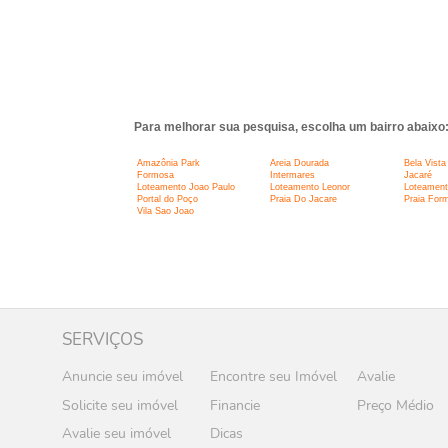
Para melhorar sua pesquisa, escolha um bairro abaixo
Amazônia Park
Areia Dourada
Bela Vista 
Formosa
Intermares
Jacaré
Loteamento Joao Paulo
Loteamento Leonor
Loteament
Portal do Poço
Praia Do Jacare
Praia For
Vila Sao Joao
SERVIÇOS
Anuncie seu imóvel
Encontre seu Imóvel
Avalie
Solicite seu imóvel
Financie
Preço Médio
Avalie seu imóvel
Dicas