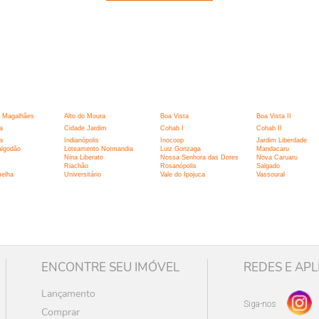
:
 Magalhães
Alto do Moura
Boa Vista
Boa Vista II
a
Cidade Jardim
Cohab I
Cohab II
is
Indianópolis
Inocoop
Jardim Liberdade
algodão
Loteamento Normandia
Luiz Gonzaga
Mandacaru
Nina Liberato
Nossa Senhora das Dores
Nova Caruaru
Riachão
Rosanópolis
Salgado
melha
Universitário
Vale do Ipojuca
Vassoural
ENCONTRE SEU IMÓVEL
REDES E APL
Lançamento
Siga-nos
Comprar