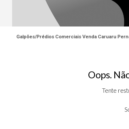
Galpões/Prédios Comerciais Venda Caruaru Per
Oops. Não
Tente rest
S