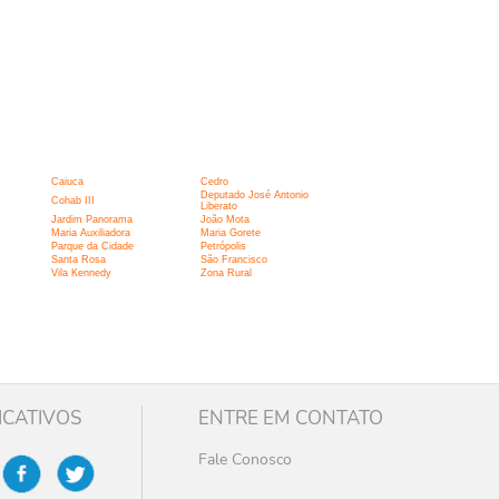
Caiuca
Cedro
Deputado José Antonio
Cohab III
Liberato
Jardim Panorama
João Mota
Maria Auxiliadora
Maria Gorete
Parque da Cidade
Petrópolis
Santa Rosa
São Francisco
Vila Kennedy
Zona Rural
ICATIVOS
ENTRE EM CONTATO
Fale Conosco