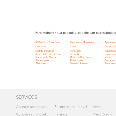
Para melhorar sua pesquisa, escolha um bairro abaixo
4º Distrito - Zona Rural
Agamenom Magalhães
Agamenon
Centenário
Centro
Cidade Alt
Distrito Industrial
Divinópolis
Indianapol
José Carlos de Oliveira
Kennedy
Lagoa do 
Maurício de Nassau
Morro do Bom Jesus
Murici
Pinheiropolis
Pinheropolis
Rendeiras
São José
Severino Afonso
Terra Ver
SERVIÇOS
Anuncie seu imóvel
Encontre seu Imóvel
Avalie
Solicite seu imóvel
Financie
Preço Médio