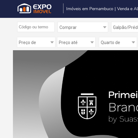
Imóveis em Pernambuco | Venda e A