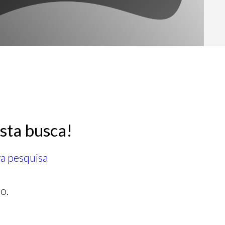
sta busca!
ra pesquisa
o.