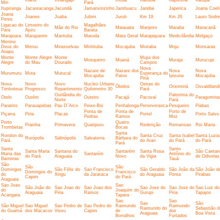
Miri
Pará
Itupiranga
Jacareacanga
Jacundá
Jamanxinzinho
Jambuacu
Jandiai
Japerica
Joana Coeli
Joana
Joanes
Juaba
Jubim
Juruti
Km 19
Km 26
Lauro Sodre
Peres
Ligacao do
Limoeiro do
Magalhães
Mãe do Rio
Maiauata
Manjeiro
Maraba
Maracanã
Para
Ajuru
Barata
Marajoara
Marapanim
Marituba
Maruda
Mata Geral
Matapiquara
Medicilândia
Melgaço
Menino
Deus do
Meruu
Mirasselvas
Miritituba
Mocajuba
Moiraba
Moju
Monsaras
Anapu
Monte
Monte Alegre
Monte
Mujui dos
Mosqueiro
Muaná
Muraja
Murucupi
Alegre
do Mau
Dourado
Campos
Nova
Nazare de
Nazare dos
Nova
Nova
Murumuru
Muta
Mutucal
Esperança do
Mocajuba
Patos
Ipixuna
Mocajuba
Piriá
Nova
Novo
Novo
Nucleo Urbano
Oeiras do
Óbidos
Oriximiná
Osvaldiland
Timboteua
Progresso
Repartimento
Quilometro 30
Pará
Ourilândia do
Palestina do
Otelo
Ourém
Outeiro
Pacajá
Pacoval
Paragomina
Norte
Pará
Paratins
Parauapebas
Pau D´Arco
Peixe-Boi
Penhalonga
Perseveranca
Pesqueiro
Piabas
Ponta de
Ponta de
Porto de
Piçarra
Piria
Placas
Portel
Porto Salvo
Pedras
Ramos
Moz
Porto
Quatro
Prainha
Primavera
Quatipuru
Redenção
Remansao
Rio Maria
Trombetas
Bocas
Santa
Rondon do
Santa Cruz
Santa Isabel
Santa Luzia
Rurópolis
Salinópolis
Salvaterra
Bárbara do
Pará
do Arari
do Pará
do Pará
Pará
Santa
Santo
Santa Maria
Santana do
Santarém
Santa Rosa
São Caetan
Maria das
Santarém
Antônio do
do Pará
Araguaia
Novo
da Vigia
de Odivelas
Barreiras
Tauá
São
São
São
Domingos
São Félix do
Sao Francisco
São Geraldo
São João da
São João d
Domingos do
Francisco
do
Xingu
da Jararaca
do Araguaia
Ponta
Pirabas
Capim
do Pará
Araguaia
Sao Joao
Sao
São João do
Sao Joao do
Sao Joao dos
Sao Jose do
Sao Jose do
Sao Luiz do
do
Joaquim do
Araguaia
Piria
Ramos
Gurupi
Piria
Tapajos
Acangata
Tapara
Sao
Sao
Sao
São
São Miguel
Sao Miguel
Sao Pedro de
Sao Pedro do
Raimundo
Raimundo
Raimundo do
Sebastião d
do Guamá
dos Macacos
Viseu
Capim
de
dos
Araguaia
Boa Vista
Borralhos
Furtados