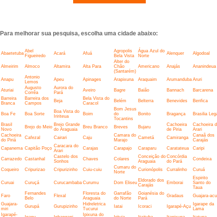
Para melhorar sua pesquisa, escolha uma cidade abaixo:
Abel
Agropolis
Água Azul do
Abaetetuba
Acará
Afuá
Alenquer
Algodoal
Figueiredo
Bela Vista
Norte
Alter do
Almeirim
Almoco
Altamira
Alta Para
Chão
Americano
Anajás
Ananindeua
(Santarém)
Antonio
Anapu
Apeu
Apinages
Arapixuna
Araquaim
Arumanduba
Aruri
Lemos
Augusto
Aurora do
Aturiai
Aveiro
Bagre
Baião
Bannach
Barcarena
Corrêa
Pará
Barreira
Barreira dos
Bela Vista do
Beja
Belém
Belterra
Benevides
Benfica
Branca
Campos
Caracol
Bom Jesus
Boa Vista do
Boa Fe
Boa Sorte
Boim
do
Bonito
Bragança
Brasilia Leg
Iririteua
Tocantins
Brasil
Brejo Grande
Cachoeira
Cachoeira 
Brejo do Meio
Breu Branco
Breves
Bujaru
Novo
do Araguaia
de Piria
Arari
Cachoeira
Camara do
Canaã dos
Cafezal
Cairari
Caju
Cametá
Camiranga
do Piriá
Marajo
Carajás
Caracara do
Capanema
Capitão Poço
Carajas
Carapajo
Caraparu
Caratateua
Caripi
Arari
Castelo dos
Conceição do
Concórdia
Carrazedo
Castanhal
Chaves
Colares
Condeixa
Sonhos
Araguaia
do Pará
Cumaru do
Coqueiro
Cripurizao
Cripurizinho
Cuiu-cuiu
Curionópolis
Curralinho
Curuá
Norte
Espirito
Eldorado dos
Curuai
Curuçá
Curucambaba
Curumu
Dom Eliseu
Emborai
Santo do
Carajás
Taua
Fernandes
Floresta do
Garrafão
Goianésia do
Faro
Flexal
Gradaus
Guajara-acu
Belo
Araguaia
do Norte
Pará
Guajara-
Hidreletrica
Igarape da
Gurupá
Gurupizinho
Iatai
Icoraci
Igarapé-Açu
miri
Tucurui
Lama
Igarapé-
Ipixuna do
Inanu
Inhangapi
Irituia
Itaituba
Itapixuna
Itatupa