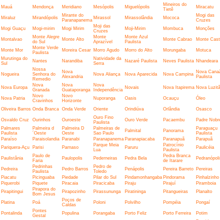
Mineiros do
Mauá
Mendonça
Meridiano
Mesópolis
Miguelópolis
Miracatu
Tietê
Mirante do
Mogi das
Miraluz
Mirandópolis
Mirassol
Mirassolândia
Mococa
Paranapanema
Cruzes
Moji das
Mogi Guaçu
Mogi-mirim
Mogi Mirim
Moji-Mirim
Mombuca
Monções
Cruzes
Monte Alegre
Monte
Monte Azul
Montalvao
Monte Alto
Monte Cabrao
Monte Cast
do Sul
Aprazível
Paulista
Monte Verde
Monte Mor
Moreira Cesar
Morro Agudo
Morro do Alto
Morungaba
Motuca
Paulista
Murutinga do
Natividade da
Nantes
Narandiba
Nazaré Paulista
Neves Paulista
Nhandeara
Sul
Serra
Nossa
Nova
Nova Cana
Nogueira
Senhora do
Nova Aliança
Nova Aparecida
Nova Campina
Alexandria
Paulista
Remedio
Nova
Nova
Nova
Nova Europa
Novais
Nova Itapirema
Nova Luzitâ
Granada
Guataporanga
Independência
Novo
Novo
Nova Patria
Nuporanga
Oasis
Ocauçu
Óleo
Cravinhos
Horizonte
Oliveira Barros
Onda Branca
Onda Verde
Oriente
Orindiúva
Orlândia
Osasco
Ouro Fino
Osvaldo Cruz
Ourinhos
Ouroeste
Ouro Verde
Pacaembu
Padre Nobr
Paulista
Palmares
Palmeira d
Palmeira D
Palmeiras de
Paraguaçu
Palmital
Panorama
Paulista
´Oeste
Oeste
Sao Paulo
Paulista
Paraíso
Paraisolandia
Paranabi
Paranapanema
Paranapiacaba
Paranapuã
Parapuã
Parque Meia
Patrocínio
Pariquera-Açu
Parisi
Parnaso
Paruru
Paulicéia
Lua
Paulista
Paulo de
Pedra Branca
Paulistânia
Paulopolis
Pederneiras
Pedra Bela
Pedranópoli
Faria
de Itarare
Pedrinhas
Pedro de
Pedreira
Pedro Barros
Penápolis
Pereira Barreto
Pereiras
Paulista
Toledo
Piacatu
Picinguaba
Piedade
Pilar do Sul
Pindamonhangaba
Pindorama
Pinhalzinho
Piquerobi
Piquete
Piracaia
Piracicaba
Piraju
Pirajuí
Piramboia
Pirapora do
Pirapitingui
Pirapozinho
Pirassununga
Piratininga
Pitangueiras
Planalto
Bom Jesus
Poços de
Platina
Poá
Poloni
Polvilho
Pompéia
Pongaí
Caldas
Pontes
Pontalinda
Populina
Porangaba
Porto Feliz
Porto Ferreira
Potim
Gestal