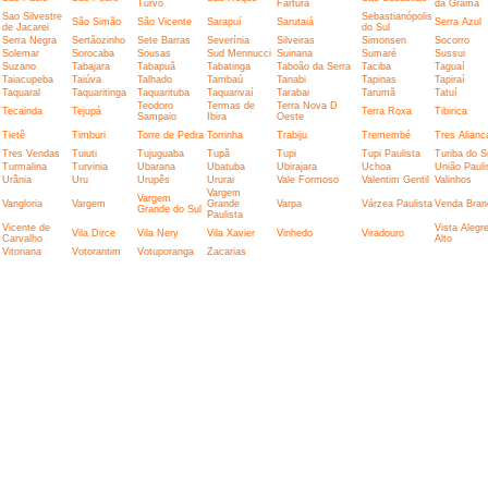
Turvo
Fartura
da Grama
Sao Silvestre
Sebastianópolis
São Simão
São Vicente
Sarapuí
Sarutaiá
Serra Azul
de Jacarei
do Sul
Serra Negra
Sertãozinho
Sete Barras
Severínia
Silveiras
Simonsen
Socorro
Solemar
Sorocaba
Sousas
Sud Mennucci
Suinana
Sumaré
Sussui
Suzano
Tabajara
Tabapuã
Tabatinga
Taboão da Serra
Taciba
Taguaí
Taiacupeba
Taiúva
Talhado
Tambaú
Tanabi
Tapinas
Tapiraí
Taquaral
Taquaritinga
Taquarituba
Taquarivaí
Tarabai
Tarumã
Tatuí
Teodoro
Termas de
Terra Nova D
Tecainda
Tejupá
Terra Roxa
Tibirica
Sampaio
Ibira
Oeste
Tietê
Timburi
Torre de Pedra
Torrinha
Trabiju
Tremembé
Tres Alianc
Tres Vendas
Tuiuti
Tujuguaba
Tupã
Tupi
Tupi Paulista
Turiba do S
Turmalina
Turvinia
Ubarana
Ubatuba
Ubirajara
Uchoa
União Pauli
Urânia
Uru
Urupês
Ururai
Vale Formoso
Valentim Gentil
Valinhos
Vargem
Vargem
Vangloria
Vargem
Grande
Varpa
Várzea Paulista
Venda Bran
Grande do Sul
Paulista
Vicente de
Vista Alegr
Vila Dirce
Vila Nery
Vila Xavier
Vinhedo
Viradouro
Carvalho
Alto
Vitoriana
Votorantim
Votuporanga
Zacarias