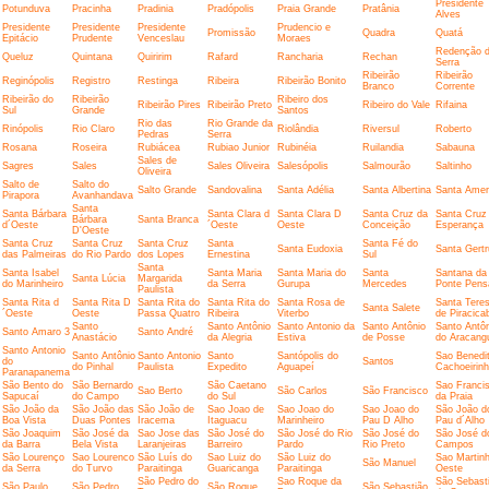
Presidente
Potunduva
Pracinha
Pradinia
Pradópolis
Praia Grande
Pratânia
Alves
Presidente
Presidente
Presidente
Prudencio e
Promissão
Quadra
Quatá
Epitácio
Prudente
Venceslau
Moraes
Redenção 
Queluz
Quintana
Quiririm
Rafard
Rancharia
Rechan
Serra
Ribeirão
Ribeirão
Reginópolis
Registro
Restinga
Ribeira
Ribeirão Bonito
Branco
Corrente
Ribeirão do
Ribeirão
Ribeiro dos
Ribeirão Pires
Ribeirão Preto
Ribeiro do Vale
Rifaina
Sul
Grande
Santos
Rio das
Rio Grande da
Rinópolis
Rio Claro
Riolândia
Riversul
Roberto
Pedras
Serra
Rosana
Roseira
Rubiácea
Rubiao Junior
Rubinéia
Ruilandia
Sabauna
Sales de
Sagres
Sales
Sales Oliveira
Salesópolis
Salmourão
Saltinho
Oliveira
Salto de
Salto do
Salto Grande
Sandovalina
Santa Adélia
Santa Albertina
Santa Amer
Pirapora
Avanhandava
Santa
Santa Bárbara
Santa Clara d
Santa Clara D
Santa Cruz da
Santa Cruz
Bárbara
Santa Branca
d´Oeste
´Oeste
Oeste
Conceição
Esperança
D'Oeste
Santa Cruz
Santa Cruz
Santa Cruz
Santa
Santa Fé do
Santa Eudoxia
Santa Gert
das Palmeiras
do Rio Pardo
dos Lopes
Ernestina
Sul
Santa
Santa Isabel
Santa Maria
Santa Maria do
Santa
Santana da
Santa Lúcia
Margarida
do Marinheiro
da Serra
Gurupa
Mercedes
Ponte Pens
Paulista
Santa Rita d
Santa Rita D
Santa Rita do
Santa Rita do
Santa Rosa de
Santa Tere
Santa Salete
´Oeste
Oeste
Passa Quatro
Ribeira
Viterbo
de Piracica
Santo
Santo Antônio
Santo Antonio da
Santo Antônio
Santo Antô
Santo Amaro 3
Santo André
Anastácio
da Alegria
Estiva
de Posse
do Aracang
Santo Antonio
Santo Antônio
Santo Antonio
Santo
Santópolis do
Sao Benedi
do
Santos
do Pinhal
Paulista
Expedito
Aguapeí
Cachoeirin
Paranapanema
São Bento do
São Bernardo
São Caetano
Sao Franci
Sao Berto
São Carlos
São Francisco
Sapucaí
do Campo
do Sul
da Praia
São João da
São João das
São João de
Sao Joao de
Sao Joao do
Sao Joao do
São João d
Boa Vista
Duas Pontes
Iracema
Itaguacu
Marinheiro
Pau D Alho
Pau d´Alho
São Joaquim
São José da
Sao Jose das
São José do
São José do Rio
São José do
São José d
da Barra
Bela Vista
Laranjeiras
Barreiro
Pardo
Rio Preto
Campos
São Lourenço
Sao Lourenco
São Luís do
Sao Luiz do
São Luiz do
Sao Martin
São Manuel
da Serra
do Turvo
Paraitinga
Guaricanga
Paraitinga
Oeste
São Pedro do
Sao Roque da
São Sebast
São Paulo
São Pedro
São Roque
São Sebastião